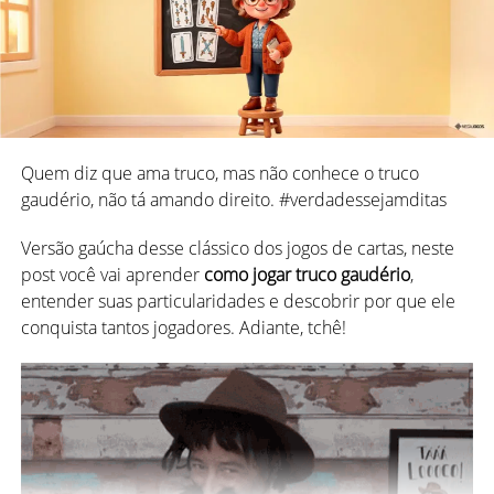
divertido de “Put”
(colocar, em português).
Nessa versão, ao invés de berrar “EU TRUCO” e bater na
mesa, o jogador falava “I PUT” e provavelmente não batia
na mesa. Talvez desse um orgulhoso gole de chá.
Foi só quando o jogo chegou à França e sofreu suas
Quem diz que ama truco, mas não conhece o truco
primeiras adaptações, que ele também ganhou alguns
gaudério, não tá amando direito. #verdadessejamditas
novos nomes, como: Truc, Truck, Tru ou Truka. Truc e
Versão gaúcha desse clássico dos jogos de cartas, neste
Truck significam “truque”.
post você vai aprender
como jogar truco gaudério
,
Graças a Deus a globalização não para e ele
chegou à
entender suas particularidades e descobrir por que ele
Espanha, onde de Truc, ele foi finalmente adaptado ao
conquista tantos jogadores. Adiante, tchê!
espanhol e passou a chamar-se Truco, que também
significa “truque”
. #glória