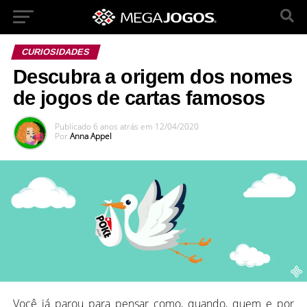
CURIOSIDADES
Descubra a origem dos nomes
de jogos de cartas famosos
Publicado
6 anos atrás
em
12/04/2020
Por
Anna Appel
Você já parou para pensar como, quando, quem e por