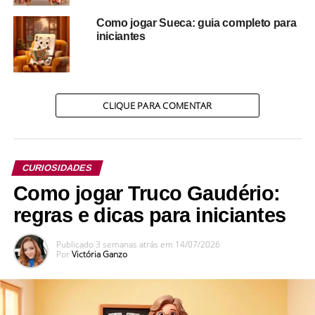
para essa guiar essa busca.
Como jogar Sueca: guia completo para
iniciantes
CLIQUE PARA COMENTAR
Eis o que descobrimos:
Truco
CURIOSIDADES
Como jogar Truco Gaudério:
regras e dicas para iniciantes
Publicado
3 semanas atrás
em
14/07/2026
Por
Victória Ganzo
Poucos sabem, que nosso aclamado e fervoroso Truco,
foi
criado na séria e contida Inglaterra, com o nome nada