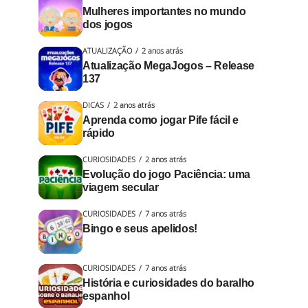
Mulheres importantes no mundo
dos jogos
ATUALIZAÇÃO
2 anos atrás
Atualização MegaJogos – Release
137
DICAS
2 anos atrás
Aprenda como jogar Pife fácil e
rápido
CURIOSIDADES
2 anos atrás
Evolução do jogo Paciência: uma
viagem secular
CURIOSIDADES
7 anos atrás
Bingo e seus apelidos!
CURIOSIDADES
7 anos atrás
História e curiosidades do baralho
espanhol