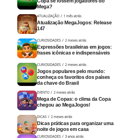
Copa se fossem jogadores do
Mega?
ATUALIZAÇÃO
1 mês atrás
Atualização MegaJogos: Release
147
CURIOSIDADES
2 meses atrás
Expressões brasileiras em jogos:
frases icônicas e indispensáveis
CURIOSIDADES
2 meses atrás
Jogos populares pelo mundo:
conheça os favoritos dos países
da chave do Brasil
EVENTO
2 meses atrás
Mega de Copas: o clima da Copa
chegou ao MegaJogos!
DICAS
2 meses atrás
Dicas práticas para organizar uma
noite de jogos em casa
CURIOSIDADES
3 anos atrás