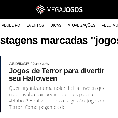
TABULEIRO
EVENTOS
DICAS
ATUALIZAÇÕES
PELO M
ostagens marcadas "jogo
CURIOSIDADES
2 anos atrás
Jogos de Terror para divertir
seu Halloween
Quer organizar uma noite de Halloween que
não envolva sair pedindo doces para os
vizinhos? Aqui vai a nossa sugestão: Jogos de
Terror! Como pegamos de...