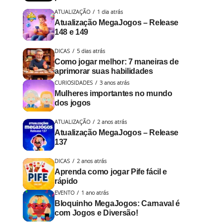
ATUALIZAÇÃO
1 dia atrás
Atualização MegaJogos – Release
148 e 149
DICAS
5 dias atrás
Como jogar melhor: 7 maneiras de
aprimorar suas habilidades
CURIOSIDADES
3 anos atrás
Mulheres importantes no mundo
dos jogos
ATUALIZAÇÃO
2 anos atrás
Atualização MegaJogos – Release
137
DICAS
2 anos atrás
Aprenda como jogar Pife fácil e
rápido
EVENTO
1 ano atrás
Bloquinho MegaJogos: Carnaval é
com Jogos e Diversão!