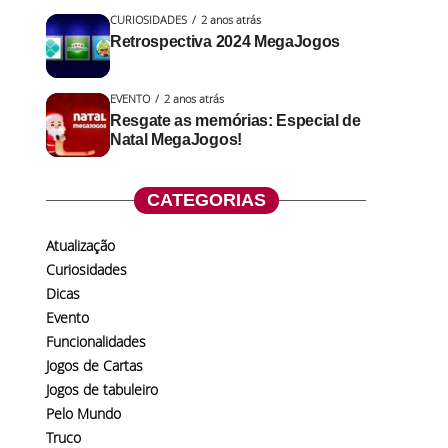
CURIOSIDADES
2 anos atrás
Retrospectiva 2024 MegaJogos
EVENTO
2 anos atrás
Resgate as memórias: Especial de
Natal MegaJogos!
CATEGORIAS
Atualização
Curiosidades
Dicas
Evento
Funcionalidades
Jogos de Cartas
Jogos de tabuleiro
Pelo Mundo
Truco