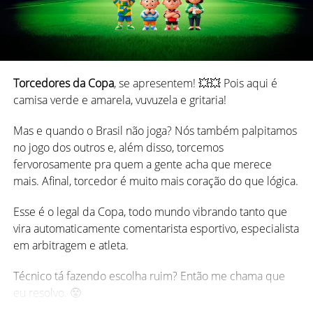
*
Principais diferenças entre Truco Mineiro x Truco Paulista
Conhecida como “Madame Moustache”, Dumont
x Truco Espanhol (Gaudério)
era uma jogadora profissional de cartas no Oeste
americano do século XIX. Ela ficou famosa por suas
O jogo é disputado por quatro jogadores, divididos em
habilidades no Blackjack
e por vir a administrar
duas duplas, sentados em posições alternadas — ou seja,
Torcedores da Copa
, se apresentem! 💥💥 Pois aqui é
seu próprio cassino em Nevada.
você joga sempre em parceria com quem está à sua
camisa verde e amarela, vuvuzela e gritaria!
frente.
Mas e quando o Brasil não joga? Nós também palpitamos
O objetivo é simples:
ser a primeira dupla a alcançar 24
no jogo dos outros e, além disso, torcemos
pontos
.
fervorosamente pra quem a gente acha que merece
mais. Afinal, torcedor é muito mais coração do que lógica.
A partida é composta por várias “mãos”, e cada mão vale
pontos que podem aumentar dependendo de quantas
Esse é o legal da Copa, todo mundo vibrando tanto que
“trucadas” acontecem durante cada rodada.
vira automaticamente comentarista esportivo, especialista
em arbitragem e atleta.
Ou seja, o truco gaudério segue a estrutura básica:
Técnico tá fazendo escolha ruim? Então me chama que
Jogadores:
4 (duas duplas)
eu resolvo. 😤
Cartas:
baralho espanhol (sem 8 e 9)