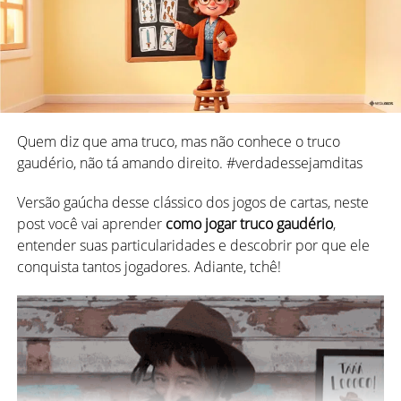
Com uma história de séculos de repressão, não é de se
estranhar que a presença feminina foi por muito tempo
proibida em bares e
casas de jogo
.
No entanto, isso não impediu que as almas mais corajosas
ocupassem seu lugar e se destacassem também no
mundo dos jogos de cartas.
Quem diz que ama truco, mas não conhece o truco
gaudério, não tá amando direito. #verdadessejamditas
Um dos primeiros registros que se tem dessa “rebeldia”,
foi a criação do grupo
“Faro Ladies”
por aristocratas
Versão gaúcha desse clássico dos jogos de cartas, neste
inglesas no século 18, quando o ato de jogar em público
post você vai aprender
como jogar truco gaudério
,
não era aceitável para as mulheres.
entender suas particularidades e descobrir por que ele
conquista tantos jogadores. Adiante, tchê!