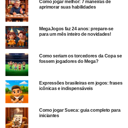
A data, oficializada pela Organização das Nações Unidas
Como jogar melhor: 7 maneiras de
aprimorar suas habilidades
na década de 1970, inicialmente, remetia à reivindicação
por igualdade salarial, mas, atualmente, simboliza a luta
das mulheres não apenas contra a desigualdade salarial,
mas também contra o machismo e a violência.
MegaJogos faz 24 anos: prepare-se
para um mês inteiro de novidades!
Sua origem remonta ao início do século XX, quando as
mulheres começaram a se organizar em busca de
melhores condições de trabalho e de
igualdade de
Como seriam os torcedores da Copa se
direitos
.
fossem jogadores do Mega?
Através de diversas manifestações, greves, comitês e
mobilizações políticas, foi instituído por fim o Dia
Expressões brasileiras em jogos: frases
Internacional da Mulher como um
momento de reflexão e
icônicas e indispensáveis
de luta.
Como jogar Sueca: guia completo para
iniciantes