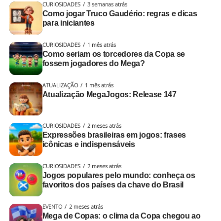
CURIOSIDADES
3 semanas atrás
Alguma semelhança com algum coleguinha que você já
Como jogar Truco Gaudério: regras e dicas
para iniciantes
encontrou numa partida de
truco
,
buraco
e cia?
CURIOSIDADES
1 mês atrás
Cada carta jogada ganha uma análise completa
. A cada
Como seriam os torcedores da Copa se
rodada, o Galvão interno aparece mais.
fossem jogadores do Mega?
Aqui é com emoção e transmissão ao vivo!
ATUALIZAÇÃO
1 mês atrás
Atualização MegaJogos: Release 147
A dupla adversária pode:
CURIOSIDADES
2 meses atrás
Aceitar
: o jogo continua com o novo valor
Expressões brasileiras em jogos: frases
icônicas e indispensáveis
Fugir
: desiste da mão e concede os pontos atuais
1. Provocação calculada ou
CURIOSIDADES
2 meses atrás
Aumentar a aposta
: escalando para retruco ou
descompensada
Fonte:
Jogos populares pelo mundo: conheça os
vale 4
favoritos dos países da chave do Brasil
https://www.womenshistory.org/articles/monopolys-lost-
Toda disputa, por mais amigável que seja (ou comece),
female-inventor
tem aquele momento em que alguém coloca uma
EVENTO
2 meses atrás
Mega de Copas: o clima da Copa chegou ao
pressão calculada no adversário, ou se descompensa e