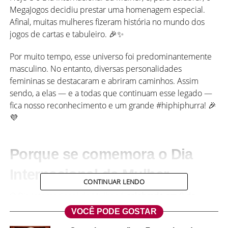
MegaJogos decidiu prestar uma homenagem especial.
Afinal, muitas mulheres fizeram história no mundo dos
jogos de cartas e tabuleiro. 🎉✨
Por muito tempo, esse universo foi predominantemente
masculino. No entanto, diversas personalidades
femininas se destacaram e abriram caminhos. Assim
sendo, a elas — e a todas que continuam esse legado —
fica nosso reconhecimento e um grande #hiphiphurra! 🎉
💜
Porque se comemora o Dia
Internacional da Mulher
CONTINUAR LENDO
O Dia Internacional da Mulher é
celebrado em 8 de
março
de cada ano.
VOCÊ PODE GOSTAR