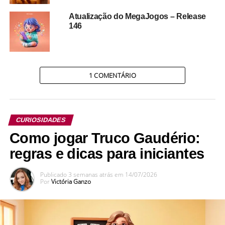
Atualização do MegaJogos – Release
146
1 COMENTÁRIO
CURIOSIDADES
Como jogar Truco Gaudério:
regras e dicas para iniciantes
Publicado
3 semanas atrás
em
14/07/2026
Por
Victória Ganzo
Mulheres importantes na
história dos jogos de cartas