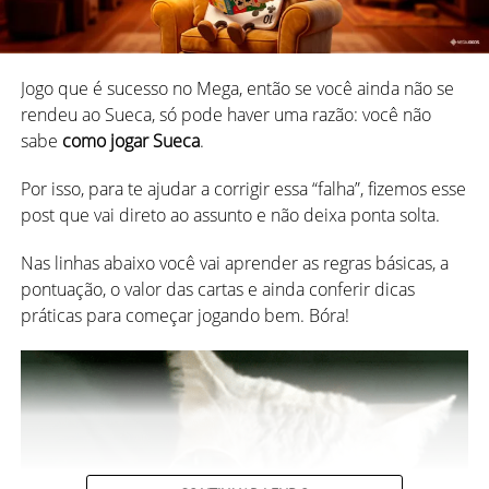
baixo sobre a mesa e embaralhadas.
jogadas permitidas
Então, cada jogador pega 7 peças.
Se alguém te ensinou o jogo apenas falando as regras, vá
Jogo que é sucesso no Mega, então se você ainda não se
As peças restantes ficam viradas para baixo,
atrás de um detalhamento mais completo depois.
rendeu ao Sueca, só pode haver uma razão: você não
formando o monte de compra.
sabe
como jogar Sueca
.
Tenha em mente que é difícil alguém lembrar de todos
os pormenores, e afinal são justamente esses detalhes
Por isso, para te ajudar a corrigir essa “falha”, fizemos esse
que podem fazer a diferença na sua
evolução no jogo.
post que vai direto ao assunto e não deixa ponta solta.
*
Dicas práticas para organizar uma noite de jogos em
Nas linhas abaixo você vai aprender as regras básicas, a
casa
pontuação, o valor das cartas e ainda conferir dicas
práticas para começar jogando bem. Bóra!
1. Defina o estilo da sua noite de
2. Aprenda com quem já sabe
jogos
2. Quem começa?
Quando se trata de jogos, cada um tem suas preferências,
Começa o jogador que possui a peça mais alta,
mas, como jogar o favorito de todo mundo pode ser um
normalmente o “duplo-seis” (6-6). Caso ninguém tenha,
pouco complicado, sugerimos que você tente
traçar um
segue-se a ordem decrescente (5-5, 4-4, etc.). Então, a