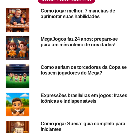
Como jogar melhor: 7 maneiras de
aprimorar suas habilidades
MegaJogos faz 24 anos: prepare-se
O que é o dominó?
para um mês inteiro de novidades!
O dominó é pop, é vintage, é ancião, é tudo isso ao
mesmo tempo e muito mais.
Como seriam os torcedores da Copa se
fossem jogadores do Mega?
Com
origem provável na China
entre 243 a 181 a.C., antes
de qualquer um de nós pensar em existir, ele já tinha
visitado pelo menos cinco continentes.
Expressões brasileiras em jogos: frases
No entanto, apesar de mundialmente conhecido, o
icônicas e indispensáveis
dominó nem sempre foi o jogo de pedras retangulares
que conhecemos hoje.
Como jogar Sueca: guia completo para
Na própria China, quando surgiu, especula-se que
suas
iniciantes