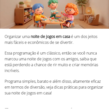
Como jogar Dominó
mas é certo que uma boa preparação te faz evoluir muito
mais rápido.
Agora vamos ao passo a passo básico sobre como
jogar
dominó
.
Se você quer descobrir como jogar melhor
jogos de
cartas, tabuleiro ou qualquer outro jogo de estratégia
,
Numa partida informal, você pode jogar de diversas
existem formas de acelerar seu aprendizado.
formas, mas as mais comuns são:
Organizar uma
noite de jogos em casa
é um dos jeitos
Veja algumas estratégias simples, mas muito eficazes,
mais fáceis e econômicos de se divertir.
2 jogadores (individual)
para desenvolver suas habilidades no jogo e aumentar
suas chances de vitória.
Essa programação é um clássico, então se você nunca
4 jogadores (em duplas)
marcou uma noite de jogos com os amigos, saiba que
A
versão em duplas é especialmente popular
, pois deixa
está perdendo a chance de rir muito e criar memórias
tudo mais divertido e emocionante, sendo que você e seu
incríveis.
1. Conheça bem as regras
parceiro tem que dar um jeito de bolar uma estratégia
sem “cantar peças”
Programa simples, barato e além disso, altamente eficaz
em termos de diversão, veja dicas práticas para organizar
O objetivo principal do jogo é se livrar de todas as suas
sua noite de jogos em casa!
peças antes dos adversários.