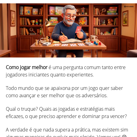
E não é só isso que muda. Dependendo da região, o
número de pedras usadas para jogar dominó também
varia.
Na versão europeia, por exemplo, existem sete peças a
mais do que na chinesa, totalizando 28 peças. Enquanto
os Inuit, da América do Norte, usam 148 peças.
Como jogar melhor
é uma pergunta comum tanto entre
Por outro lado, a pedra de maior numeração do nosso
jogadores iniciantes quanto experientes.
dominó padrão é 6-6, conjuntos maiores com até 9-9 (58
peças) e até 12-12 (91 peças) são usados ​​às vezes.
Todo mundo que se apaixona por um jogo quer saber
como avançar e ser melhor que os adversários.
Mas o que há em comum entre as versões? Simples,
essas peças possuem duas extremidades com números
Qual o truque? Quais as jogadas e estratégias mais
(ou ausência deles).
eficazes, o que preciso aprender e dominar pra vencer?
Ou seja, cada metade da peça pode ter de zero a seis
A verdade é que nada supera a prática, mas existem sim
pontos, dependendo do conjunto utilizado, sendo o
mais
algumas maneiras de evoluir mais rápido. Vamos ver! 😉