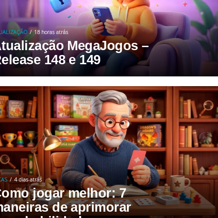
UALIZAÇÃO
18 horas atrás
tualização MegaJogos –
elease 148 e 149
CAS
4 dias atrás
omo jogar melhor: 7
aneiras de aprimorar