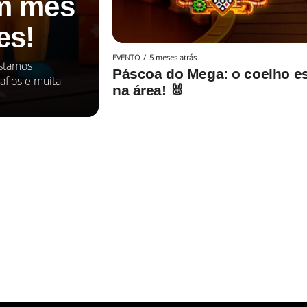
um mês
es!
EVENTO
5 meses atrás
Estamos
Páscoa do Mega: o coelho e
fios e muita
na área! 🐰