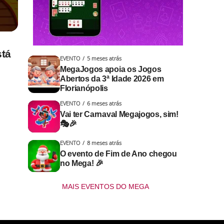
stá
EVENTO
5 meses atrás
MegaJogos apoia os Jogos
Abertos da 3ª Idade 2026 em
Florianópolis
EVENTO
6 meses atrás
Vai ter Carnaval Megajogos, sim!
🎭🎉
EVENTO
8 meses atrás
O evento de Fim de Ano chegou
no Mega! 🎉
MAIS EVENTOS DO MEGA