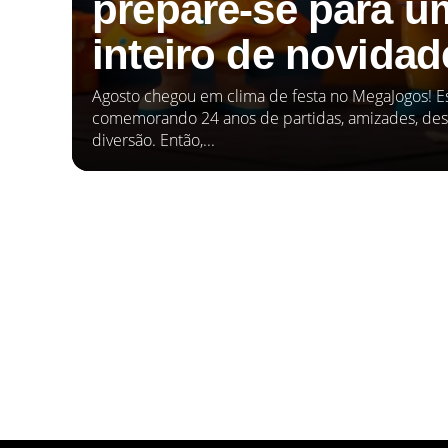
prepare-se para 
inteiro de novidad
Agosto chegou em clima de festa no MegaJogos! 
comemorando 24 anos de partidas, amizades, desa
diversão. Então,...