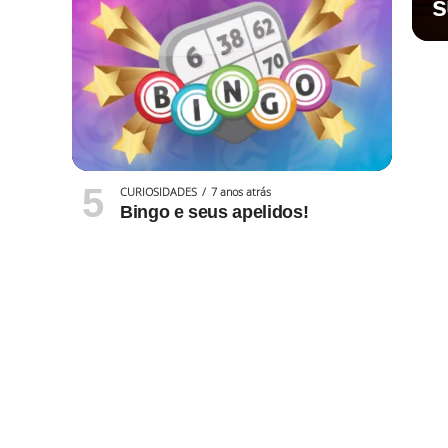
s
CURIOSIDADES
7 anos atrás
Bingo e seus apelidos!