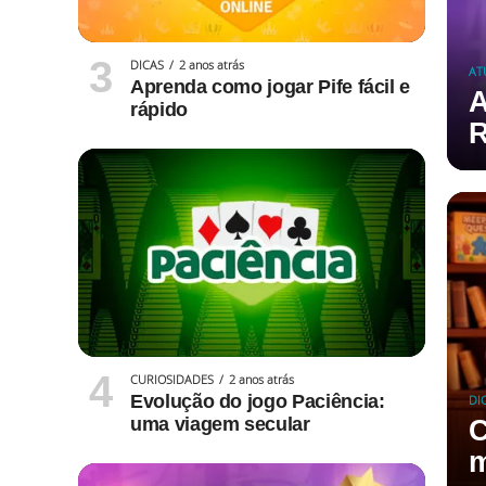
DICAS
2 anos atrás
AT
Aprenda como jogar Pife fácil e
A
rápido
R
CURIOSIDADES
2 anos atrás
Evolução do jogo Paciência:
DI
uma viagem secular
C
m