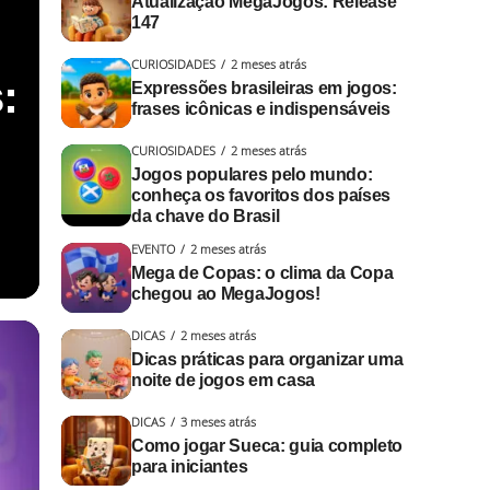
Atualização MegaJogos: Release
147
CURIOSIDADES
2 meses atrás
:
Expressões brasileiras em jogos:
frases icônicas e indispensáveis
CURIOSIDADES
2 meses atrás
Jogos populares pelo mundo:
conheça os favoritos dos países
da chave do Brasil
EVENTO
2 meses atrás
Mega de Copas: o clima da Copa
chegou ao MegaJogos!
DICAS
2 meses atrás
Dicas práticas para organizar uma
noite de jogos em casa
DICAS
3 meses atrás
Como jogar Sueca: guia completo
para iniciantes