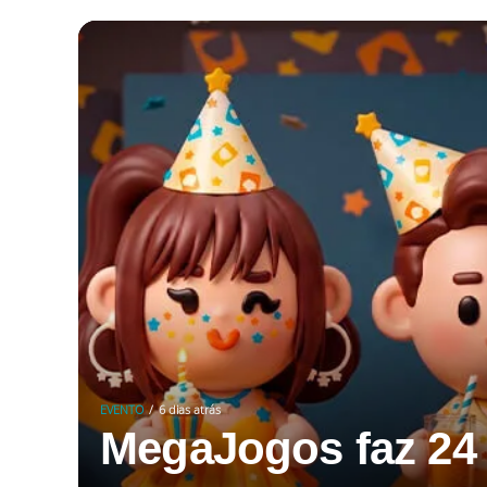
EVENTO
6 dias atrás
MegaJogos faz 24