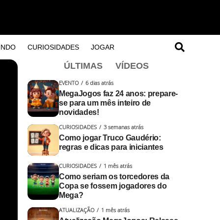
UNDO
CURIOSIDADES
JOGAR
ÚLTIMAS
VÍDEOS
EVENTO
6 dias atrás
MegaJogos faz 24 anos: prepare-
se para um mês inteiro de
novidades!
CURIOSIDADES
3 semanas atrás
Como jogar Truco Gaudério:
regras e dicas para iniciantes
CURIOSIDADES
1 mês atrás
Como seriam os torcedores da
Copa se fossem jogadores do
Mega?
ATUALIZAÇÃO
1 mês atrás