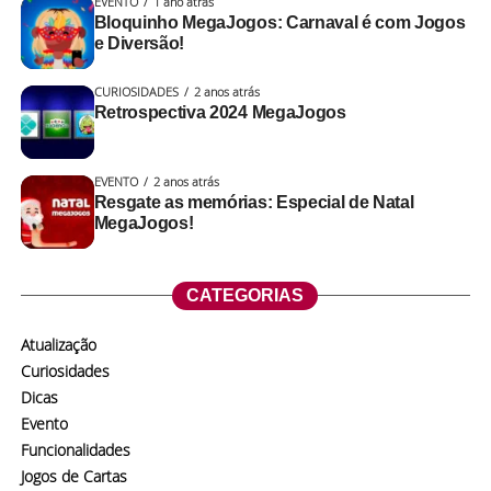
EVENTO
1 ano atrás
Bloquinho MegaJogos: Carnaval é com Jogos
e Diversão!
CURIOSIDADES
2 anos atrás
Retrospectiva 2024 MegaJogos
EVENTO
2 anos atrás
Resgate as memórias: Especial de Natal
MegaJogos!
CATEGORIAS
Atualização
Curiosidades
Dicas
Evento
Funcionalidades
Jogos de Cartas