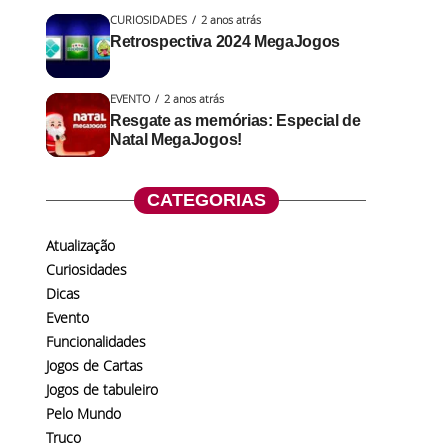
CURIOSIDADES
2 anos atrás
Retrospectiva 2024 MegaJogos
EVENTO
2 anos atrás
Resgate as memórias: Especial de
Natal MegaJogos!
CATEGORIAS
Atualização
Curiosidades
Dicas
Evento
Funcionalidades
Jogos de Cartas
Jogos de tabuleiro
Pelo Mundo
Truco