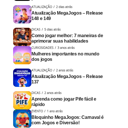
ATUALIZAÇÃO
2 dias atrás
Atualização MegaJogos – Release
148 e 149
DICAS
5 dias atrás
Como jogar melhor: 7 maneiras de
aprimorar suas habilidades
CURIOSIDADES
3 anos atrás
Mulheres importantes no mundo
dos jogos
ATUALIZAÇÃO
2 anos atrás
Atualização MegaJogos – Release
137
DICAS
2 anos atrás
Aprenda como jogar Pife fácil e
rápido
EVENTO
1 ano atrás
Bloquinho MegaJogos: Carnaval é
com Jogos e Diversão!