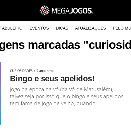
TABULEIRO
EVENTOS
DICAS
ATUALIZAÇÕES
PELO M
gens marcadas "curiosi
CURIOSIDADES
7 anos atrás
Bingo e seus apelidos!
Jogo da época da vó (da vó de Matusalém),
talvez seja por isso que o bingo e seus apelidos
tem fama de jogo de velho, quando,...