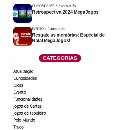
CURIOSIDADES
2 anos atrás
Retrospectiva 2024 MegaJogos
EVENTO
2 anos atrás
Resgate as memórias: Especial de
Natal MegaJogos!
CATEGORIAS
Atualização
Curiosidades
Dicas
Evento
Funcionalidades
Jogos de Cartas
Jogos de tabuleiro
Pelo Mundo
Truco