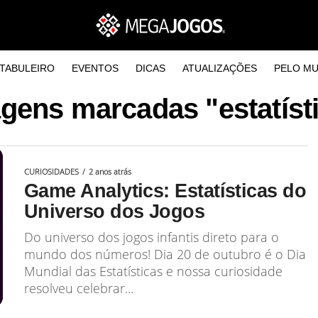
TABULEIRO
EVENTOS
DICAS
ATUALIZAÇÕES
PELO M
gens marcadas "estatíst
CURIOSIDADES
2 anos atrás
Game Analytics: Estatísticas do
Universo dos Jogos
Do universo dos jogos infantis direto para o
mundo dos números! Dia 20 de outubro é o Dia
Mundial das Estatísticas e nossa curiosidade
resolveu celebrar...