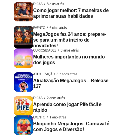
DICAS
3 dias atrás
Como jogar melhor: 7 maneiras de
aprimorar suas habilidades
EVENTO
6 dias atrás
MegaJogos faz 24 anos: prepare-
se para um mês inteiro de
novidades!
CURIOSIDADES
3 anos atrás
Mulheres importantes no mundo
dos jogos
ATUALIZAÇÃO
2 anos atrás
Atualização MegaJogos – Release
137
DICAS
2 anos atrás
Aprenda como jogar Pife fácil e
rápido
EVENTO
1 ano atrás
Bloquinho MegaJogos: Carnaval é
com Jogos e Diversão!