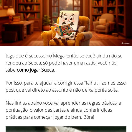
Jogo que é sucesso no Mega, então se você ainda não se
rendeu ao Sueca, só pode haver uma razão: você não
sabe
como jogar Sueca
.
Por isso, para te ajudar a corrigir essa “falha”, fizemos esse
post que vai direto ao assunto e não deixa ponta solta.
Rouba Monte e a fila eterna do
Nas linhas abaixo você vai aprender as regras básicas, a
pipi-móvel
pontuação, o valor das cartas e ainda conferir dicas
Se você já enfrentou essa fila, sabe: ela desafia a física, o
práticas para começar jogando bem. Bóra!
tempo e o espaço. São minutos que parecem uma
eternidade e só por um milagre sua bexiga ainda não