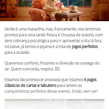
Eu sei que dissemos que o post ia direto ao ponto, mas
não podemos deixar de comentar o
fake news
que é o
nome desse jogo.
Essa é provavelmente a
Sueca
mais portuguesa que você
Verão é uma maravilha, mas, francamente, nos sentimos
vai conhecer, porque da Suécia mesmo, não sabemos
prontos para uma tarde fresca e chuvosa de outono, com
nem se passou perto.
zero cobrança psicológica para ir aproveitar o dia lá fora.
Inclusive, já temos o pijama e a lista de
jogos perfeitos
O que sabemos é que o
jogo é muito popular em países
para a ocasião.
Conquian e o Uber que está
de língua portuguesa
, especialmente Brasil e Portugal.
“chegando” há 7 minutos
Queremos conforto, friozinho e diversão no sossego do
Por que se chama Sueca, então? Não temos uma resposta
lar. Quem concorda, respira. 😮‍💨
certa, mas debatemos as hipóteses mais populares no
Com uma população de foliões conscientes esperando o
nosso artigo sobre a origem da Sueca.
uber para ir ou voltar do bloquinho, é desafio atrás de
Estamos tão prontos (e ansiosos) que listamos
6 jogos
desafio.
clássicos de cartas e tabuleiro
para serem os
*
Sueca: Origem, Evolução e Variações
companheiros perfeitos desse evento. Então, vem ver!
Primeiro demora para alguém aceitar a corrida. Depois,
Ok, agora sim vamos ao que interessa!
demora para o carro conseguir se mover na muvuca.
Passa 15 minutos e seu Uber ainda “está chegando em