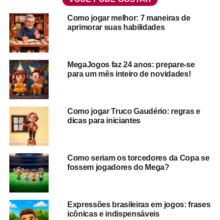
Como jogar melhor: 7 maneiras de
aprimorar suas habilidades
MegaJogos faz 24 anos: prepare-se
para um mês inteiro de novidades!
Jogos para qualquer lugar:
Como jogar Truco Gaudério: regras e
dicas para iniciantes
porque o tédio não espera
Todo folião sabe que nem só de samba e confete se vive
Como seriam os torcedores da Copa se
num carnaval. Esperar o Uber, esperar a comida, esperar
fossem jogadores do Mega?
a fila do banheiro químico, tudo isso também faz parte.
Porém, não é motivo para você deixar o humor azedar.
Expressões brasileiras em jogos: frases
Para manter a mente longe da bexiga apertada e do
icônicas e indispensáveis