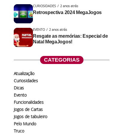
CURIOSIDADES
2 anos atrás
Retrospectiva 2024 MegaJogos
EVENTO
2 anos atrás
Resgate as memórias: Especial de
Natal MegaJogos!
CATEGORIAS
Atualização
Curiosidades
Dicas
Evento
Funcionalidades
Jogos de Cartas
Jogos de tabuleiro
Pelo Mundo
Truco