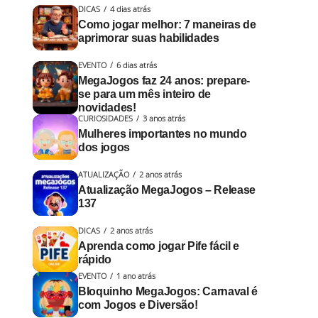
DICAS
4 dias atrás
Como jogar melhor: 7 maneiras de
aprimorar suas habilidades
EVENTO
6 dias atrás
MegaJogos faz 24 anos: prepare-
se para um mês inteiro de
novidades!
CURIOSIDADES
3 anos atrás
Mulheres importantes no mundo
dos jogos
ATUALIZAÇÃO
2 anos atrás
Atualização MegaJogos – Release
137
DICAS
2 anos atrás
Aprenda como jogar Pife fácil e
rápido
EVENTO
1 ano atrás
Bloquinho MegaJogos: Carnaval é
com Jogos e Diversão!