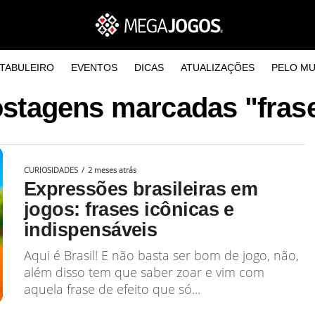
TABULEIRO
EVENTOS
DICAS
ATUALIZAÇÕES
PELO M
ostagens marcadas "frase
CURIOSIDADES
2 meses atrás
Expressões brasileiras em
jogos: frases icônicas e
indispensáveis
Aqui é Brasil! E não basta ser bom de jogo, não,
além disso tem que saber zoar e vim com
aquela frase de efeito que só...