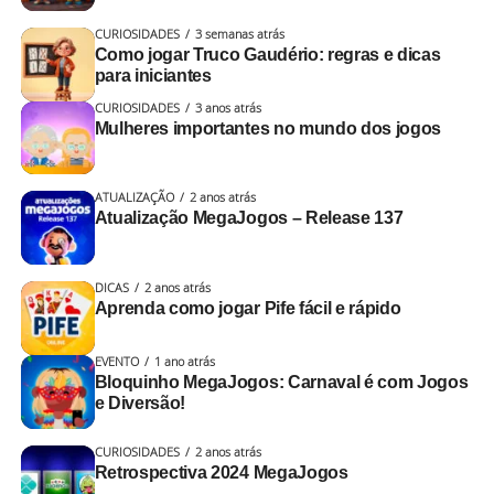
CURIOSIDADES
3 semanas atrás
Como jogar Truco Gaudério: regras e dicas
para iniciantes
CURIOSIDADES
3 anos atrás
Mulheres importantes no mundo dos jogos
ATUALIZAÇÃO
2 anos atrás
Atualização MegaJogos – Release 137
DICAS
2 anos atrás
Aprenda como jogar Pife fácil e rápido
EVENTO
1 ano atrás
Bloquinho MegaJogos: Carnaval é com Jogos
e Diversão!
CURIOSIDADES
2 anos atrás
Retrospectiva 2024 MegaJogos