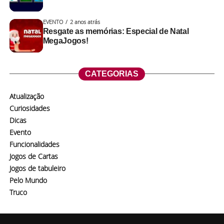
EVENTO
2 anos atrás
Resgate as memórias: Especial de Natal
MegaJogos!
CATEGORIAS
Atualização
Curiosidades
Dicas
Evento
Funcionalidades
Jogos de Cartas
Jogos de tabuleiro
Pelo Mundo
Truco