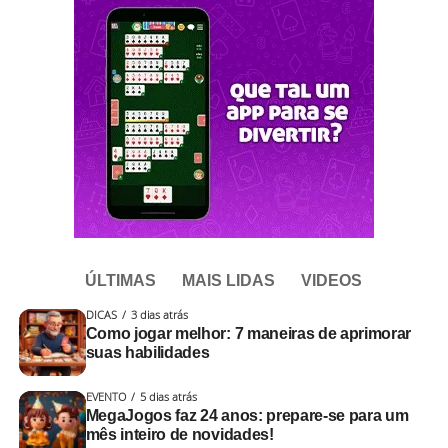
ÚLTIMAS
MAIS LIDAS
VIDEOS
DICAS
3 dias atrás
Como jogar melhor: 7 maneiras de aprimorar
suas habilidades
EVENTO
5 dias atrás
MegaJogos faz 24 anos: prepare-se para um
mês inteiro de novidades!