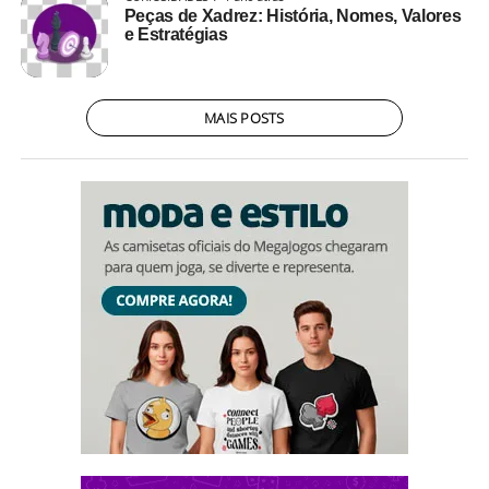
Peças de Xadrez: História, Nomes, Valores
e Estratégias
MAIS POSTS