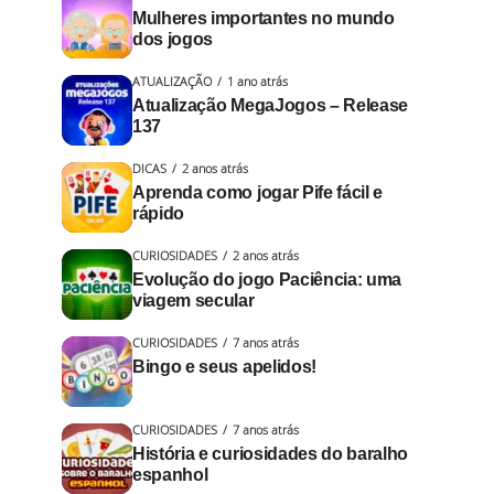
Mulheres importantes no mundo
dos jogos
ATUALIZAÇÃO
1 ano atrás
Atualização MegaJogos – Release
137
DICAS
2 anos atrás
Aprenda como jogar Pife fácil e
rápido
CURIOSIDADES
2 anos atrás
Evolução do jogo Paciência: uma
viagem secular
CURIOSIDADES
7 anos atrás
Bingo e seus apelidos!
CURIOSIDADES
7 anos atrás
História e curiosidades do baralho
espanhol