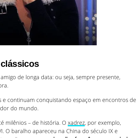
clássicos
 amigo de longa data: ou seja, sempre presente,
ora.
ões e continuam conquistando espaço em encontros de
redor do mundo.
té milênios – de história. O
xadrez
, por exemplo,
 VI. O baralho apareceu na China do século IX e