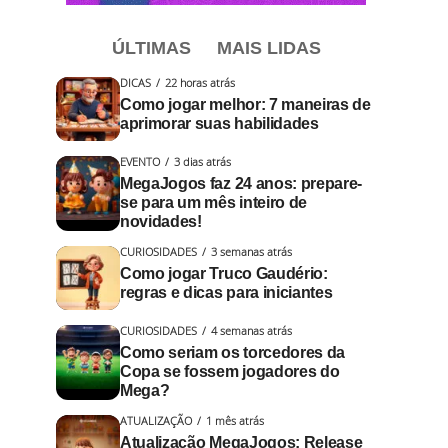
ÚLTIMAS
MAIS LIDAS
DICAS
22 horas atrás
Como jogar melhor: 7 maneiras de
aprimorar suas habilidades
EVENTO
3 dias atrás
MegaJogos faz 24 anos: prepare-
se para um mês inteiro de
novidades!
CURIOSIDADES
3 semanas atrás
Como jogar Truco Gaudério:
regras e dicas para iniciantes
CURIOSIDADES
4 semanas atrás
Como seriam os torcedores da
Copa se fossem jogadores do
Mega?
ATUALIZAÇÃO
1 mês atrás
Atualização MegaJogos: Release