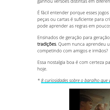
ganhou versões distintas em diferen
É fácil entender porque esses jogo
peças ou cartas é suficiente para c
pode aprender as regras em poucos
Ensinados de geração para geração,
tradições
. Quem nunca aprendeu um
competindo com amigos e irmãos?
Essa nostalgia boa é com certeza p
hoje.
*
8 curiosidades sobre o baralho que 