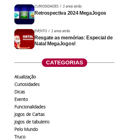
CURIOSIDADES
2 anos atrás
Retrospectiva 2024 MegaJogos
EVENTO
2 anos atrás
Resgate as memórias: Especial de
Natal MegaJogos!
CATEGORIAS
Atualização
Curiosidades
Dicas
Evento
Funcionalidades
Jogos de Cartas
Jogos de tabuleiro
Pelo Mundo
Truco