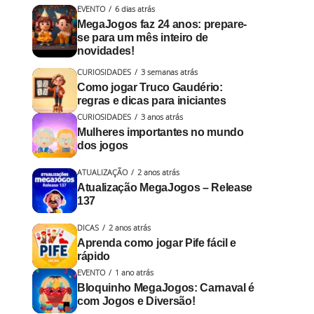
EVENTO
6 dias atrás
MegaJogos faz 24 anos: prepare-
se para um mês inteiro de
novidades!
CURIOSIDADES
3 semanas atrás
Como jogar Truco Gaudério:
regras e dicas para iniciantes
CURIOSIDADES
3 anos atrás
Mulheres importantes no mundo
dos jogos
ATUALIZAÇÃO
2 anos atrás
Atualização MegaJogos – Release
137
DICAS
2 anos atrás
Aprenda como jogar Pife fácil e
rápido
EVENTO
1 ano atrás
Bloquinho MegaJogos: Carnaval é
com Jogos e Diversão!