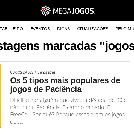
TABULEIRO
EVENTOS
DICAS
ATUALIZAÇÕES
PELO M
stagens marcadas "jogos 
CURIOSIDADES
5 anos atrás
Os 5 tipos mais populares de
jogos de Paciência
Difícil achar alguém que viveu a década de 90 e
não jogou Paciência. E campo minado. E
FreeCell. Por quê? Porque esses eram os jogos
que...