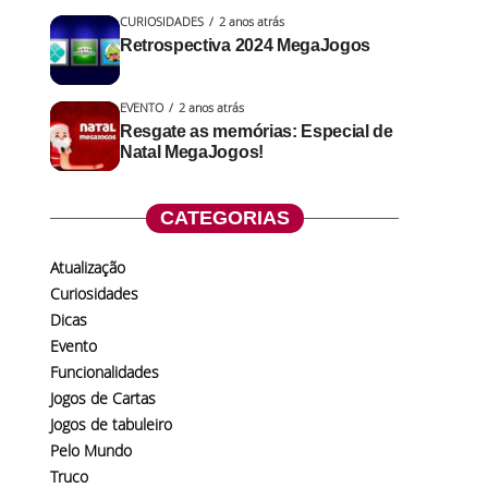
CURIOSIDADES
2 anos atrás
Retrospectiva 2024 MegaJogos
EVENTO
2 anos atrás
Resgate as memórias: Especial de
Natal MegaJogos!
CATEGORIAS
Atualização
Curiosidades
Dicas
Evento
Funcionalidades
Jogos de Cartas
Jogos de tabuleiro
Pelo Mundo
Truco