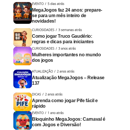
EVENTO
5 dias atrás
MegaJogos faz 24 anos: prepare-
se para um mês inteiro de
novidades!
CURIOSIDADES
3 semanas atrás
Como jogar Truco Gaudério:
regras e dicas para iniciantes
CURIOSIDADES
3 anos atrás
Mulheres importantes no mundo
dos jogos
ATUALIZAÇÃO
2 anos atrás
Atualização MegaJogos – Release
137
DICAS
2 anos atrás
Aprenda como jogar Pife fácil e
rápido
EVENTO
1 ano atrás
Bloquinho MegaJogos: Carnaval é
com Jogos e Diversão!