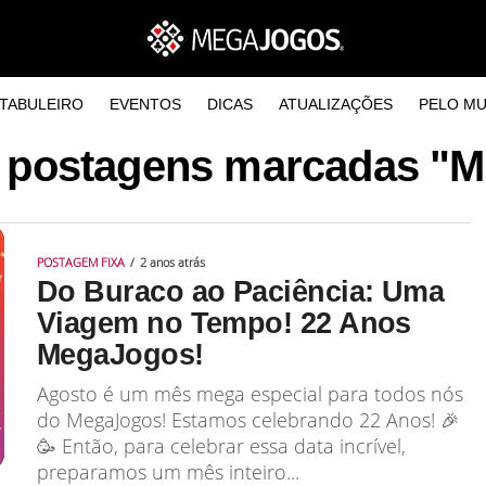
TABULEIRO
EVENTOS
DICAS
ATUALIZAÇÕES
PELO M
 postagens marcadas "
POSTAGEM FIXA
2 anos atrás
Do Buraco ao Paciência: Uma
Viagem no Tempo! 22 Anos
MegaJogos!
Agosto é um mês mega especial para todos nós
do MegaJogos! Estamos celebrando 22 Anos! 🎉
🥳 Então, para celebrar essa data incrível,
preparamos um mês inteiro...