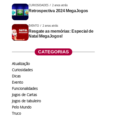
CURIOSIDADES
2 anos atrás
Retrospectiva 2024 MegaJogos
EVENTO
2 anos atrás
Resgate as memórias: Especial de
Natal MegaJogos!
CATEGORIAS
Atualização
Curiosidades
Dicas
Evento
Funcionalidades
Jogos de Cartas
Jogos de tabuleiro
Pelo Mundo
Truco