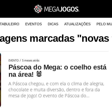
TABULEIRO
EVENTOS
DICAS
ATUALIZAÇÕES
PELO M
agens marcadas "novas 
EVENTO
5 meses atrás
Páscoa do Mega: o coelho está
na área! 🐰
A Páscoa chegou, e com ela o clima de alegria,
chocolate e muita diversão, dentro e fora da
mesa de jogo! O evento de Páscoa do...