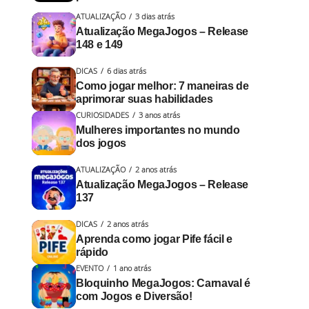
ATUALIZAÇÃO
3 dias atrás
Atualização MegaJogos – Release
148 e 149
DICAS
6 dias atrás
Como jogar melhor: 7 maneiras de
aprimorar suas habilidades
CURIOSIDADES
3 anos atrás
Mulheres importantes no mundo
dos jogos
ATUALIZAÇÃO
2 anos atrás
Atualização MegaJogos – Release
137
DICAS
2 anos atrás
Aprenda como jogar Pife fácil e
rápido
EVENTO
1 ano atrás
Bloquinho MegaJogos: Carnaval é
com Jogos e Diversão!