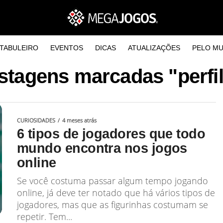
TABULEIRO
EVENTOS
DICAS
ATUALIZAÇÕES
PELO M
stagens marcadas "perfil
CURIOSIDADES
4 meses atrás
6 tipos de jogadores que todo
mundo encontra nos jogos
online
Se você costuma passar algum tempo jogando
online, já deve ter notado que há vários tipos de
jogadores, mas que as figurinhas costumam se
repetir. Tem...