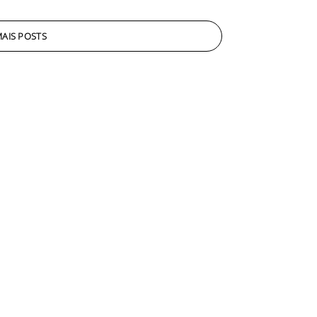
AIS POSTS