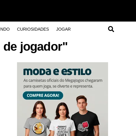
UNDO
CURIOSIDADES
JOGAR
 de jogador"