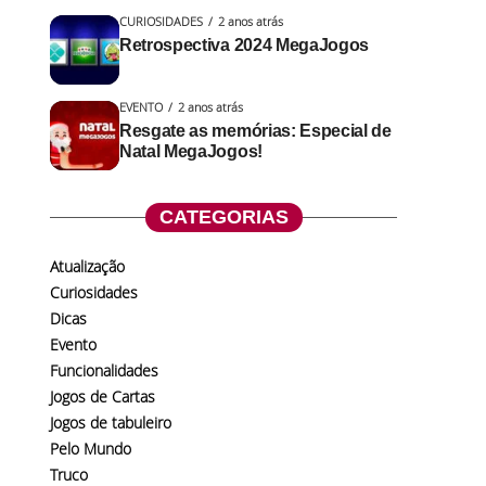
CURIOSIDADES
2 anos atrás
Retrospectiva 2024 MegaJogos
EVENTO
2 anos atrás
Resgate as memórias: Especial de
Natal MegaJogos!
CATEGORIAS
Atualização
Curiosidades
Dicas
Evento
Funcionalidades
Jogos de Cartas
Jogos de tabuleiro
Pelo Mundo
Truco