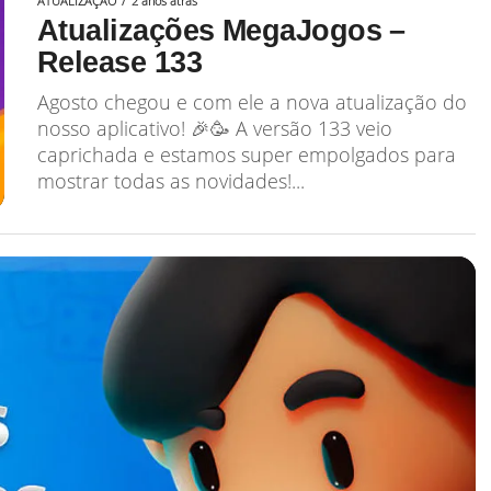
ATUALIZAÇÃO
2 anos atrás
Atualizações MegaJogos –
Release 133
Agosto chegou e com ele a nova atualização do
nosso aplicativo! 🎉🥳 A versão 133 veio
caprichada e estamos super empolgados para
mostrar todas as novidades!...