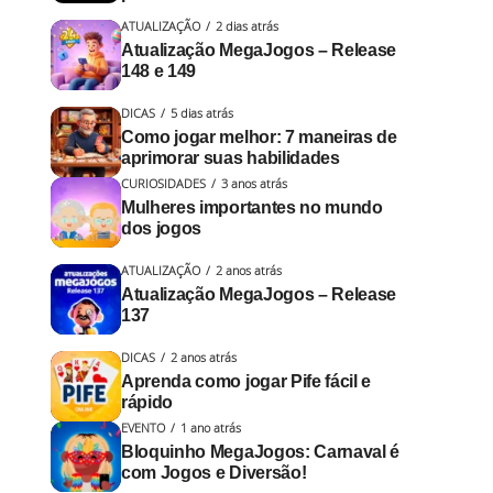
ATUALIZAÇÃO
2 dias atrás
Atualização MegaJogos – Release
148 e 149
DICAS
5 dias atrás
Como jogar melhor: 7 maneiras de
aprimorar suas habilidades
CURIOSIDADES
3 anos atrás
Mulheres importantes no mundo
dos jogos
ATUALIZAÇÃO
2 anos atrás
Atualização MegaJogos – Release
137
DICAS
2 anos atrás
Aprenda como jogar Pife fácil e
rápido
EVENTO
1 ano atrás
Bloquinho MegaJogos: Carnaval é
com Jogos e Diversão!