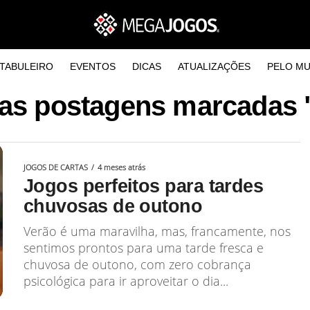
TABULEIRO
EVENTOS
DICAS
ATUALIZAÇÕES
PELO M
as postagens marcadas 
JOGOS DE CARTAS
4 meses atrás
Jogos perfeitos para tardes
chuvosas de outono
Verão é uma maravilha, mas, francamente, nos
sentimos prontos para uma tarde fresca e
chuvosa de outono, com zero cobrança
psicológica para ir aproveitar o dia...