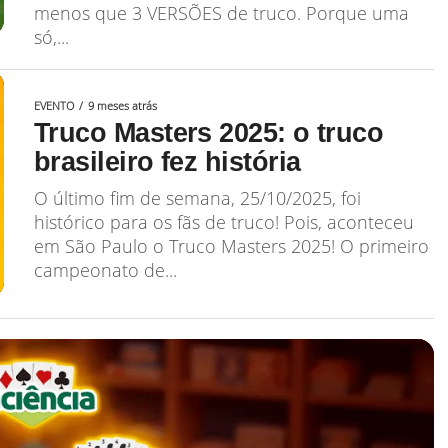
menos que 3 VERSÕES de truco. Porque uma
só,...
EVENTO
9 meses atrás
Truco Masters 2025: o truco
brasileiro fez história
O último fim de semana, 25/10/2025, foi
histórico para os fãs de truco! Pois, aconteceu
em São Paulo o Truco Masters 2025! O primeiro
campeonato de...