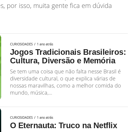
, por isso, muita gente fica em dúvida
CURIOSIDADES
1 ano atrás
Jogos Tradicionais Brasileiros:
Cultura, Diversão e Memória
Se tem uma coisa que não falta nesse Brasil é
diversidade cultural, o que explica várias de
nossas maravilhas, como a melhor comida do
mundo, música,...
CURIOSIDADES
1 ano atrás
O Eternauta: Truco na Netflix