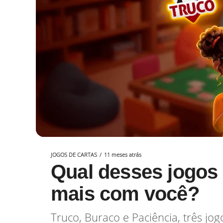
JOGOS DE CARTAS
11 meses atrás
Qual desses jogos
mais com você?
Truco, Buraco e Paciência, três jog