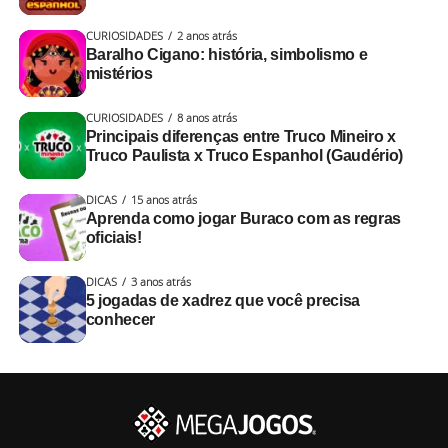
CURIOSIDADES
2 anos atrás
Baralho Cigano: história, simbolismo e
mistérios
CURIOSIDADES
8 anos atrás
Principais diferenças entre Truco Mineiro x
Truco Paulista x Truco Espanhol (Gaudério)
DICAS
15 anos atrás
Aprenda como jogar Buraco com as regras
oficiais!
DICAS
3 anos atrás
5 jogadas de xadrez que você precisa
conhecer