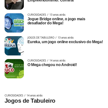
Empreendorismo. Confira!
CURIOSIDADES
13 anos atrás
Jogue Bridge online, o jogo mais
desafiador do Mega!
JOGOS DE TABULEIRO
13 anos atrás
Eureka, um jogo online exclusivo do Mega!
CURIOSIDADES
14 anos atrás
O Mega chegou no Android!
CURIOSIDADES
14 anos atrás
Jogos de Tabuleiro