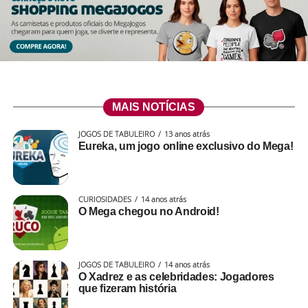
MAIS NOTÍCIAS
JOGOS DE TABULEIRO
13 anos atrás
Eureka, um jogo online exclusivo do Mega!
CURIOSIDADES
14 anos atrás
O Mega chegou no Android!
JOGOS DE TABULEIRO
14 anos atrás
O Xadrez e as celebridades: Jogadores
que fizeram história