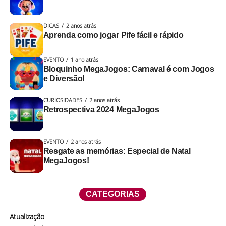
DICAS
2 anos atrás
Aprenda como jogar Pife fácil e rápido
EVENTO
1 ano atrás
Bloquinho MegaJogos: Carnaval é com Jogos
e Diversão!
CURIOSIDADES
2 anos atrás
Retrospectiva 2024 MegaJogos
EVENTO
2 anos atrás
Resgate as memórias: Especial de Natal
MegaJogos!
CATEGORIAS
Atualização