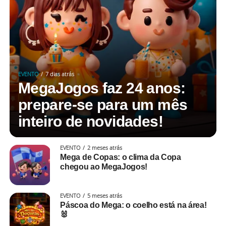
EVENTO
7 dias atrás
MegaJogos faz 24 anos:
prepare-se para um mês
inteiro de novidades!
EVENTO
2 meses atrás
Mega de Copas: o clima da Copa
chegou ao MegaJogos!
EVENTO
5 meses atrás
Páscoa do Mega: o coelho está na área!
🐰