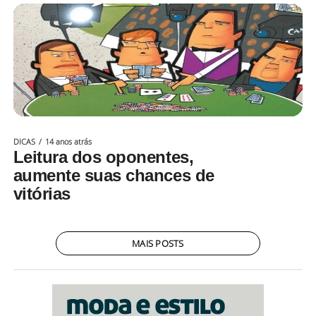
DICAS
14 anos atrás
Leitura dos oponentes,
aumente suas chances de
vitórias
MAIS POSTS