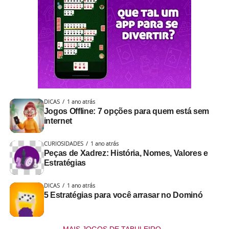
DICAS
1 ano atrás
Jogos Offline: 7 opções para quem está sem
internet
CURIOSIDADES
1 ano atrás
Peças de Xadrez: História, Nomes, Valores e
Estratégias
DICAS
1 ano atrás
5 Estratégias para você arrasar no Dominó