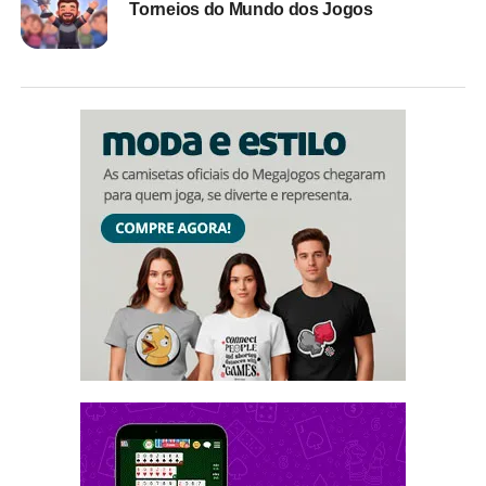
Torneios do Mundo dos Jogos