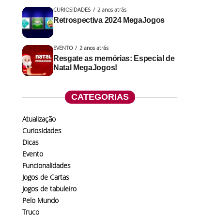
CURIOSIDADES
2 anos atrás
Retrospectiva 2024 MegaJogos
EVENTO
2 anos atrás
Resgate as memórias: Especial de
Natal MegaJogos!
CATEGORIAS
Atualização
Curiosidades
Dicas
Evento
Funcionalidades
Jogos de Cartas
Jogos de tabuleiro
Pelo Mundo
Truco