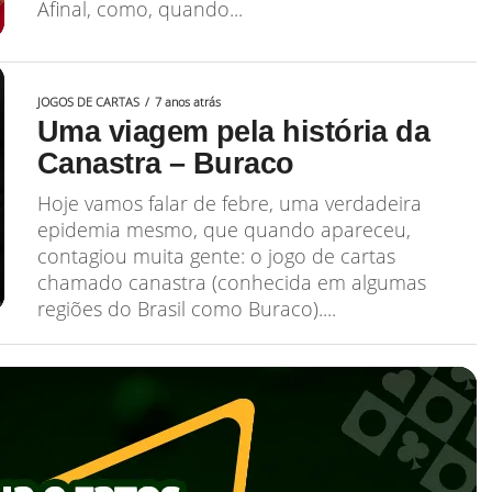
Afinal, como, quando...
JOGOS DE CARTAS
7 anos atrás
Uma viagem pela história da
Canastra – Buraco
Hoje vamos falar de febre, uma verdadeira
epidemia mesmo, que quando apareceu,
contagiou muita gente: o jogo de cartas
chamado canastra (conhecida em algumas
regiões do Brasil como Buraco)....