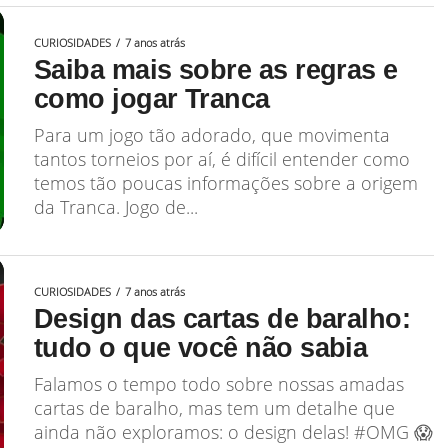
CURIOSIDADES
7 anos atrás
Saiba mais sobre as regras e
como jogar Tranca
Para um jogo tão adorado, que movimenta
tantos torneios por aí, é difícil entender como
temos tão poucas informações sobre a origem
da Tranca. Jogo de...
CURIOSIDADES
7 anos atrás
Design das cartas de baralho:
tudo o que você não sabia
Falamos o tempo todo sobre nossas amadas
cartas de baralho, mas tem um detalhe que
ainda não exploramos: o design delas! #OMG 😱