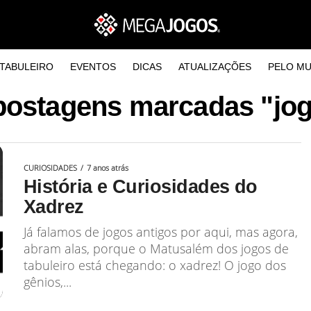
TABULEIRO
EVENTOS
DICAS
ATUALIZAÇÕES
PELO M
postagens marcadas "jog
CURIOSIDADES
7 anos atrás
História e Curiosidades do
Xadrez
Já falamos de jogos antigos por aqui, mas agora,
abram alas, porque o Matusalém dos jogos de
tabuleiro está chegando: o xadrez! O jogo dos
gênios,...