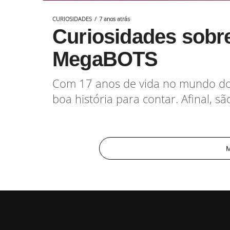
CURIOSIDADES
7 anos atrás
Curiosidades sobr
MegaBOTS
Com 17 anos de vida no mundo dos
boa história para contar. Afinal, 
M