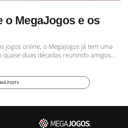
e o MegaJogos e os
 jogos online, o MegaJogos já tem uma
são quase duas décadas reunindo amigos...
AIS POSTS