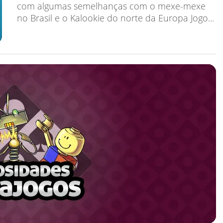
com algumas semelhanças com o mexe-mexe
no Brasil e o Kalookie do norte da Europa Jogo...