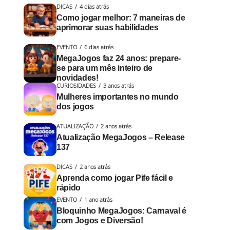
DICAS
4 dias atrás
Como jogar melhor: 7 maneiras de
aprimorar suas habilidades
EVENTO
6 dias atrás
MegaJogos faz 24 anos: prepare-
se para um mês inteiro de
novidades!
CURIOSIDADES
3 anos atrás
Mulheres importantes no mundo
dos jogos
ATUALIZAÇÃO
2 anos atrás
Atualização MegaJogos – Release
137
DICAS
2 anos atrás
Aprenda como jogar Pife fácil e
rápido
EVENTO
1 ano atrás
Bloquinho MegaJogos: Carnaval é
com Jogos e Diversão!