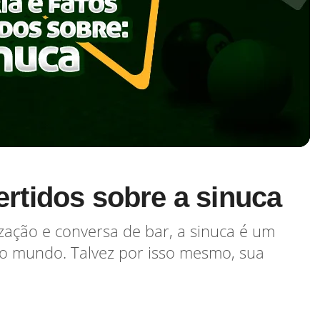
vertidos sobre a sinuca
zação e conversa de bar, a sinuca é um
o mundo. Talvez por isso mesmo, sua