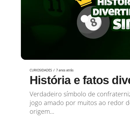
CURIOSIDADES
7 anos atrás
História e fatos di
Verdadeiro símbolo de confraterni
jogo amado por muitos ao redor d
origem...