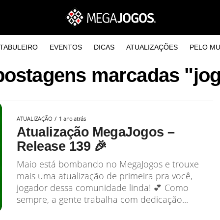
TABULEIRO
EVENTOS
DICAS
ATUALIZAÇÕES
PELO M
postagens marcadas "jog
ATUALIZAÇÃO
1 ano atrás
Atualização MegaJogos –
Release 139 🎉
Maio está bombando no MegaJogos e trouxe
mais uma atualização de primeira pra você,
jogador dessa comunidade linda! 💕 Como
sempre, a gente trabalha com dedicação...