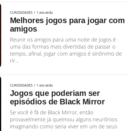
CURIOSIDADES
1 ano atrás
Melhores jogos para jogar com
amigos
Reunir os amigos para uma noite de jogos é
uma das formas mais divertidas de passar o
tempo, afinal, jogar com amigos é sinônimo de
rir...
CURIOSIDADES
1 ano atrás
Jogos que poderiam ser
episódios de Black Mirror
Se você é fã de Black Mirror, então
provavelmente já queimou alguns neurônios
imaginando como seria viver em um de seus