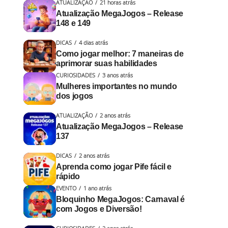
ATUALIZAÇÃO
21 horas atrás
Atualização MegaJogos – Release
148 e 149
DICAS
4 dias atrás
Como jogar melhor: 7 maneiras de
aprimorar suas habilidades
CURIOSIDADES
3 anos atrás
Mulheres importantes no mundo
dos jogos
ATUALIZAÇÃO
2 anos atrás
Atualização MegaJogos – Release
137
DICAS
2 anos atrás
Aprenda como jogar Pife fácil e
rápido
EVENTO
1 ano atrás
Bloquinho MegaJogos: Carnaval é
com Jogos e Diversão!