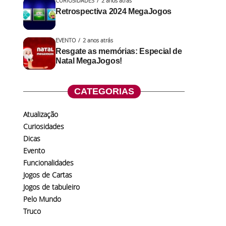
CURIOSIDADES
2 anos atrás
Retrospectiva 2024 MegaJogos
EVENTO
2 anos atrás
Resgate as memórias: Especial de
Natal MegaJogos!
CATEGORIAS
Atualização
Curiosidades
Dicas
Evento
Funcionalidades
Jogos de Cartas
Jogos de tabuleiro
Pelo Mundo
Truco