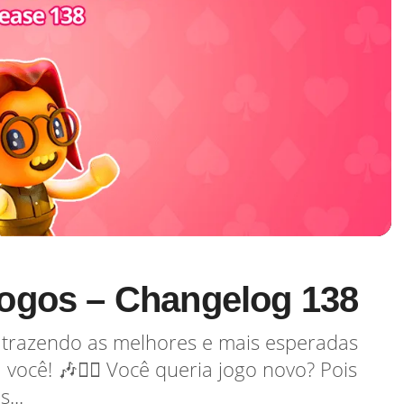
ogos – Changelog 138
trazendo as melhores e mais esperadas
você! 🎶👯‍♀️ Você queria jogo novo? Pois
...