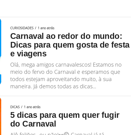
CURIOSIDADES
1 ano atrás
Carnaval ao redor do mundo:
Dicas para quem gosta de festa
e viagens
Olá, mega amigos carnavalescos! Estamos no
meio do fervo do Carnaval e esperamos que
todos estejam aproveitando muito, à sua
maneira. Já demos todas as dicas...
DICAS
1 ano atrás
5 dicas para quem quer fugir
do Carnaval
Alô foliões…ou não!👀🤭 Carnaval já tá