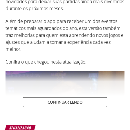
novidades para deixar suas partidas ainda mais divertidas
um capítulo dessa jornada.
durante os próximos meses.
Então explore o app, confira as novidades e venha
Além de preparar o app para receber um dos eventos
comemorar essa data com a gente!
temáticos mais aguardados do ano, esta versão também
traz melhorias para quem está aprendendo novos jogos e
torizadas e oferece mais segurança para os seus dados
ajustes que ajudam a tornar a experiência cada vez
dentro do MegaJogos.
melhor.
Novo sistema de raridade das
Confira o que chegou nesta atualização.
reactions
Mas, convenhamos, dessa maneira fica bem difícil de ver
a beleza do item! Além do que, quem não tinha
passaporte VIP nem conseguia ver como era o item, já
que não podia selecionar ele.
CONTINUAR LENDO
Então, deixamos as miniaturas de prévia com os
elementos coloridos, assim podemos visualizar melhor
cada item! 👇👇
ATUALIZAÇÃO