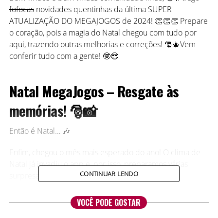
fofocas
novidades quentinhas da última SUPER
ATUALIZAÇÃO DO MEGAJOGOS de 2024! 👏👏👏 Prepare
o coração, pois a magia do Natal chegou com tudo por
aqui, trazendo outras melhorias e correções! 🎅🎄Vem
conferir tudo com a gente! 🤓😎
Natal MegaJogos – Resgate às
memórias! 🎅📸
Então é Natal… 🎶
Enfim, chegou o mês mais esperado do ano! O clima de
Natal já invadiu o app e, por isso, preparamos várias
CONTINUAR LENDO
surpresas para você.
Para começar, jogue torneios premiados exclusivos 💰 e,
VOCÊ PODE GOSTAR
além disso, aproveite descontos incríveis 🤑. Além disso,