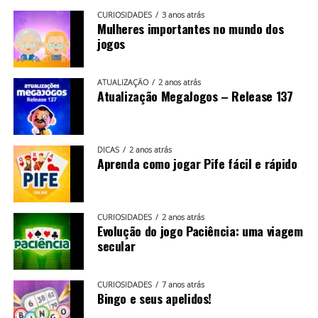
CURIOSIDADES
3 anos atrás
Mulheres importantes no mundo dos
jogos
ATUALIZAÇÃO
2 anos atrás
Atualização MegaJogos – Release 137
Busca por jogos aprimorada
DICAS
2 anos atrás
Aprenda como jogar Pife fácil e rápido
A ferramenta de busca por jogos que já estava ativa no
app principal do MegaJogos foi expandida para todos os
aplicativos do ecossistema.
CURIOSIDADES
2 anos atrás
Evolução do jogo Paciência: uma viagem
secular
🚀 Atualize e aproveite as novidades
CURIOSIDADES
7 anos atrás
Bingo e seus apelidos!
O Mega segue evoluindo para oferecer mais diversão,