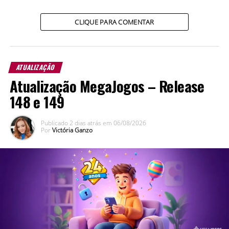
vista seu avatar com roupas temáticas 🎅 e personalize
seu baralho com fundos natalinos 🌠.
CLIQUE PARA COMENTAR
E não para por aí! Agora você pode conhecer nossas
novas reações animadas 👀 e, por fim, jogar no ritmo com
nossa trilha sonora especial 🎶!
ATUALIZAÇÃO
Atualização MegaJogos – Release
148 e 149
Publicado
2 dias atrás
em
06/08/2026
Por
Victória Ganzo
E para garantir que você não perca nada das nossas
festas, além disso, preparamos uma mensagenzinha
especial para avisar sempre que um evento estiver
começando. Bacana, né?!