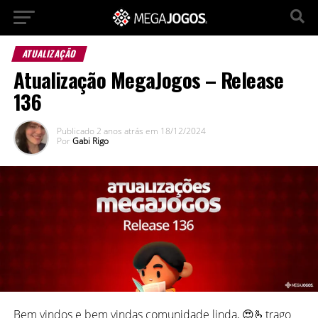
ATUALIZAÇÃO
Atualização MegaJogos – Release
136
Publicado
2 anos atrás
em
18/12/2024
Por
Gabi Rigo
Bem vindos e bem vindas comunidade linda, 😍🫰trago