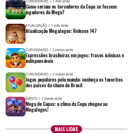
CURIOSIDADES
1 mês atrás
Como seriam os torcedores da Copa se fossem
esse daqui…”
jogadores do Mega?
Você não se acha criativo? Não é antenado nas
ATUALIZAÇÃO
1 mês atrás
tendências de moda? Não entende nada de combinação
Atualização MegaJogos: Release 147
de lookinhos? Seus problemas acabaram! Criamos um
traje feminino e um masculino pra você saber por onde
CURIOSIDADES
2 meses atrás
começar!
Expressões brasileiras em jogos: frases icônicas e
indispensáveis
🛠️ Correções e melhorias
CURIOSIDADES
2 meses atrás
Jogos populares pelo mundo: conheça os favoritos
Como acontece em todas as versões, esta
atualização
dos países da chave do Brasil
também inclui correções e ajustes gerais em diferentes
áreas do aplicativo.
EVENTO
2 meses atrás
Mega de Copas: o clima da Copa chegou ao
Nosso time continua trabalhando continuamente para
MegaJogos!
aprimorar a estabilidade, a fluidez e a qualidade da
experiência dos jogadores, garantindo partidas cada vez
mais agradáveis e confiáveis.
MAIS LIDAS