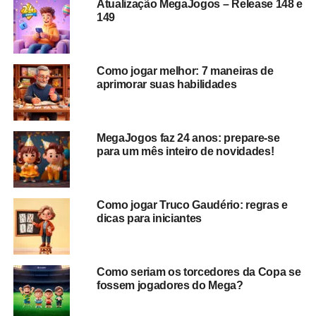
Atualização MegaJogos – Release 148 e
149
Como jogar melhor: 7 maneiras de
aprimorar suas habilidades
Luz na Passarela
Agora, o Avatar Maker conta com uma categoria exclusiva
MegaJogos faz 24 anos: prepare-se
para trajes prontos! Ou seja, você pode combinar
para um mês inteiro de novidades!
diversos itens de avatar para criar looks incríveis sem
esforço. E, para estrear essa novidade com estilo, nada
melhor do que nossas fantasias horrivelmente fofas de
Como jogar Truco Gaudério: regras e
Halloween! 🎃👻 Então corre para conferir e personalizar
dicas para iniciantes
seu avatar com muito estilo!
Como seriam os torcedores da Copa se
fossem jogadores do Mega?