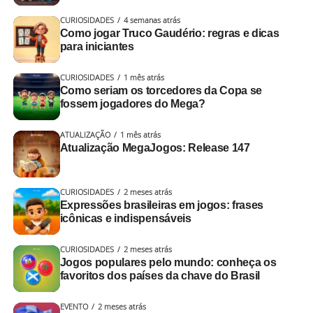
Dominó Mano a Mano
CURIOSIDADES
4 semanas atrás
Como jogar Truco Gaudério: regras e dicas
Casos em que as peças ficavam desalinhadas na
para iniciantes
mesa
Família Buraco
CURIOSIDADES
1 mês atrás
Como seriam os torcedores da Copa se
fossem jogadores do Mega?
Situações em que a visualização da pontuação
apresentava problema
ATUALIZAÇÃO
1 mês atrás
Atualização MegaJogos: Release 147
Scala 40
Corrigidas situações em que em que não era
CURIOSIDADES
2 meses atrás
Expressões brasileiras em jogos: frases
possível completar a mesa com robôs na sala
icônicas e indispensáveis
Rankeada Pro
🛠️ Correções e melhorias
Corrigidos casos de travamento ao baixar as cartas
CURIOSIDADES
2 meses atrás
Como acontece em todas as versões, esta
atualização
Jogos populares pelo mundo: conheça os
da mão
favoritos dos países da chave do Brasil
também inclui correções e ajustes gerais em diferentes
Truco
áreas do aplicativo.
EVENTO
2 meses atrás