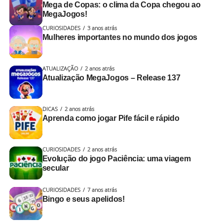
Mega de Copas: o clima da Copa chegou ao
Situações onde os botões de truco não apareciam
Nosso time continua trabalhando continuamente para
MegaJogos!
corretamente
aprimorar a estabilidade, a fluidez e a qualidade da
CURIOSIDADES
3 anos atrás
experiência dos jogadores, garantindo partidas cada vez
Problemas com animações do jogo em casos de
Mulheres importantes no mundo dos jogos
mais agradáveis e confiáveis.
perda de conexão
Geral
ATUALIZAÇÃO
2 anos atrás
Atualização MegaJogos – Release 137
Problemas ao salvar as alterações no avatar
Problemas ao salvar a orientação do aplicativo
DICAS
2 anos atrás
Aprenda como jogar Pife fácil e rápido
Casos de travamento do app (tela branca)
E aí? Curtiu as atualizações do MegaJogos?
Busca por jogos aprimorada
CURIOSIDADES
2 anos atrás
Evolução do jogo Paciência: uma viagem
A ferramenta de busca por jogos que já estava ativa no
secular
app principal do MegaJogos foi expandida para todos os
CURIOSIDADES
7 anos atrás
aplicativos do ecossistema.
Bingo e seus apelidos!