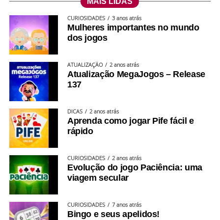
MAIS LIDAS
partidas.
CURIOSIDADES
3 anos atrás
Mulheres importantes no mundo
Seguimos atentos aos feedbacks da comunidade e
dos jogos
trabalhando continuamente para evoluir o app.
ATUALIZAÇÃO
2 anos atrás
Atualização MegaJogos – Release
137
DICAS
2 anos atrás
Aprenda como jogar Pife fácil e
rápido
CURIOSIDADES
2 anos atrás
Evolução do jogo Paciência: uma
viagem secular
🚀 Sempre evoluindo
CURIOSIDADES
7 anos atrás
Bingo e seus apelidos!