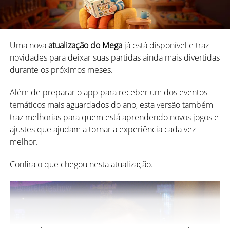
celebração.
Seguimos escrevendo uma trajetória construída com
milhões de partidas, amizades, desafios e momentos
Uma nova
atualização do Mega
já está disponível e traz
inesquecíveis ao lado da nossa comunidade. Este é mais
novidades para deixar suas partidas ainda mais divertidas
um capítulo dessa jornada.
durante os próximos meses.
Então explore o app, confira as novidades e venha
Além de preparar o app para receber um dos eventos
comemorar essa data com a gente!
temáticos mais aguardados do ano, esta versão também
traz melhorias para quem está aprendendo novos jogos e
Mas ficou bem mais fácil, né?!
torizadas e oferece mais segurança para os seus dados
ajustes que ajudam a tornar a experiência cada vez
dentro do MegaJogos.
melhor.
Encurtamos o Caminho
Confira o que chegou nesta atualização.
Novo sistema de raridade das
Para facilitar ainda mais o seu acesso ao que realmente
reactions
importa – se divertir jogando –, agora unimos a escolha
de dificuldade e duração das partidas nas salas “Treino”
em uma única janela de diálogo. Dessa forma, você
configura tudo de maneira mais rápida e prática. 😊