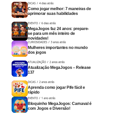
DICAS
4 dias atrás
Como jogar melhor: 7 maneiras de
aprimorar suas habilidades
EVENTO
6 dias atrás
MegaJogos faz 24 anos: prepare-
se para um mês inteiro de
novidades!
CURIOSIDADES
3 anos atrás
Mulheres importantes no mundo
dos jogos
ATUALIZAÇÃO
2 anos atrás
Atualização MegaJogos – Release
137
DICAS
2 anos atrás
Aprenda como jogar Pife fácil e
rápido
EVENTO
1 ano atrás
Bloquinho MegaJogos: Carnaval é
com Jogos e Diversão!