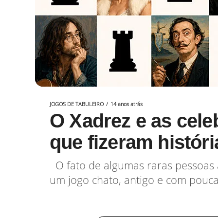
JOGOS DE TABULEIRO
14 anos atrás
O Xadrez e as cele
que fizeram históri
O fato de algumas raras pessoas 
um jogo chato, antigo e com pouca 