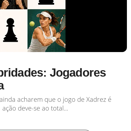
bridades: Jogadores
a
ainda acharem que o jogo de Xadrez é
ação deve-se ao total...