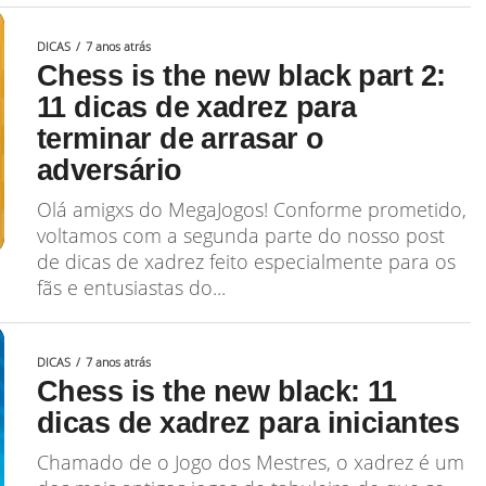
DICAS
7 anos atrás
Chess is the new black part 2:
11 dicas de xadrez para
terminar de arrasar o
adversário
Olá amigxs do MegaJogos! Conforme prometido,
voltamos com a segunda parte do nosso post
de dicas de xadrez feito especialmente para os
fãs e entusiastas do...
DICAS
7 anos atrás
Chess is the new black: 11
dicas de xadrez para iniciantes
Chamado de o Jogo dos Mestres, o xadrez é um