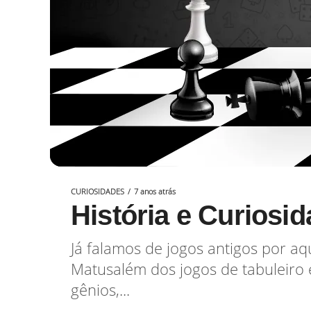
CURIOSIDADES
7 anos atrás
História e Curiosi
Já falamos de jogos antigos por aq
Matusalém dos jogos de tabuleiro 
gênios,...