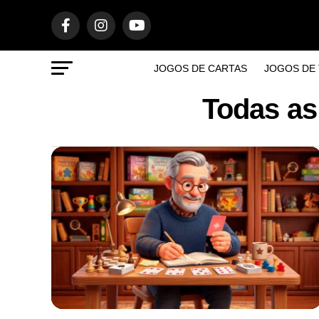
JOGOS DE CARTAS
JOGOS DE 
Todas as