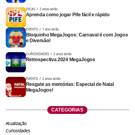
DICAS
2 anos atrás
Aprenda como jogar Pife fácil e rápido
EVENTO
1 ano atrás
Bloquinho MegaJogos: Carnaval é com Jogos
e Diversão!
CURIOSIDADES
2 anos atrás
Retrospectiva 2024 MegaJogos
EVENTO
2 anos atrás
Resgate as memórias: Especial de Natal
MegaJogos!
CATEGORIAS
Atualização
Curiosidades