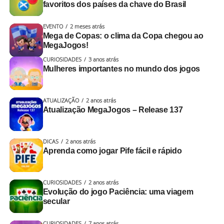
favoritos dos países da chave do Brasil
As regras para Scala 40 nos livros do jogo de cartas do
quer ganhar no grito.
século XX especificam que nenhuma sequência pode ter
EVENTO
2 meses atrás
É aí que surgem algumas das
expressões clássicas dos
mais que cinco cartas. No entanto, as regras oficiais da
Mega de Copas: o clima da Copa chegou ao
jogos brasileiros.
Federazione Italiana Scala 40 e outras regras publicadas
MegaJogos!
na web não mencionam essa restrição. Então, a maioria
CURIOSIDADES
3 anos atrás
“Aqui é profissional!”
das pessoas agora permite sequências mais longas e não
Mulheres importantes no mundo dos jogos
permite que elas sejam divididas.
Essa frase costuma aparecer quando um jogador quer
IMPORTANTE: não dá para pular etapas. Ou seja, não
Torcedor indignado
mostrar que sabe exatamente o que está fazendo. Ou
ATUALIZAÇÃO
2 anos atrás
pode pedir Vale 4 sem passar pelo Truco e Retruco
então, só está tentando distrair para esconder uma mão
Atualização MegaJogos – Release 137
Scala 40 no MegaJogos
antes.
Entre os torcedores da copa, esse é um
clássico absoluto
.
ruim mesmo.
Aliás, desse tipo todo mundo tem um pouco.
Jogar
Scala 40
online envolve muito mais do que apenas
Envido: disputando pontos extras
#culpadomasnãoarrependido
DICAS
2 anos atrás
De qualquer maneira, a intenção é clara: jurar que joga
tirar boas cartas.
Aprenda como jogar Pife fácil e rápido
muito e tá com a partida ganha.
O Envido é outro toque de mágica do truco gaudério.
Pro torcedor/jogador indignado, tem culpa pra todo
É preciso ter uma visão ampla do jogo e bolar estratégias
mundo, menos pra ele.
“Tá achando que tá jogando sozinho?”
Essa é uma forma paralela de pontuar, baseada nas cartas
para usar a mesa toda a seu favor.
CURIOSIDADES
2 anos atrás
Evolução do jogo Paciência: uma viagem
que você tem em mãos.
O time perdeu? Culpa do juiz.
Um
lembrete pro adversário
que acha que tá arrasando
secular
A graça do Scala 40 mora justamente aí: apesar de ser
até você dar a sua jogada arrasadora.
Para ter envido você precisa ter
duas cartas do mesmo
fácil de aprender, para vencer nesse jogo você vai ter que
O atacante errou? Culpa do gramado.
CURIOSIDADES
7 anos atrás