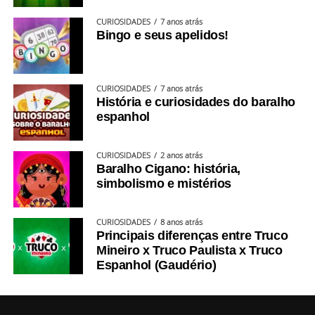
MegaBOTS
Uma das zoações mais tradicionais e eficazes já
CURIOSIDADES
7 anos atrás
Durante a Copa:
Ela pode ser “cantada” (pedida) por qualquer jogador que
Bingo e seus apelidos!
inventadas. Funciona para qualquer modalidade em que
possua 3 cartas do mesmo naipe, desde que ainda não
você esteja ganhando e queira lembrar isso de forma
“Era óbvio que tinha que ter chutado.”
tenha jogado nenhuma carta na mesa.
diferenciada.
“Eu teria feito diferente.”
CURIOSIDADES
7 anos atrás
Essa jogada tem o
poder de cancelar o Envido
, e durante
História e curiosidades do baralho
Entre as expressões brasileiras em jogos, essa tem 100%
ela não se pode pedir Truco.
espanhol
“Por que botou Joãozinho em vez de Fulaninho?? Quer
de probabilidade de irritar o oponente.
afundar o time!”
A Flor só pode ser aumentada se o oponente ou parceiro
*
6 tipos de jogadores que todo mundo encontra nos jogos
CURIOSIDADES
2 anos atrás
também possuir uma, funcionando da seguinte maneira:
No Mega acontece igual, só adaptar para:
online
Baralho Cigano: história,
um dos jogadores “canta” Flor e ela vale 3 pontos; caso o
simbolismo e mistérios
seu parceiro também tenha uma, ele pode aumentar o
“Óbvio que devia ter apostado.”
valor para 6 pontos.
CURIOSIDADES
8 anos atrás
“Eu não teria jogado essa carta.”
Principais diferenças entre Truco
Mineiro x Truco Paulista x Truco
“Era melhor você ter jogado aquela outra carta.”
Espanhol (Gaudério)
Curiosamente, antes da jogada acontecer, ele costuma
permanecer em silêncio absoluto.