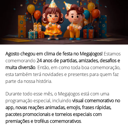
😜 Reações animadas inéditas
Agosto chegou em clima de festa no MegaJogos!
Estamos
comemorando
24 anos de partidas, amizades, desafios e
Tem Carnaval no jogo, então tem emoção nova na mesa!
muita diversão
. Então, em como toda boa comemoração,
Nesta edição, chegam ao Mega
três novas reações
esta também terá novidades e presentes para quem faz
animadas
exclusivas, perfeitas pra mandar aquele recado
parte da nossa história.
divertido pro parceiro (ou o oponente!).
Durante todo esse mês, o MegaJogos está com uma
programação especial, incluindo
visual comemorativo no
app, novas reações animadas, emojis, frases rápidas,
pacotes promocionais e torneios especiais com
premiações e troféus comemorativos
.