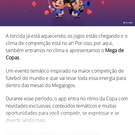
Um mês inteiro em clima de
aniversário
Mago Confuso:
Não dá pra ser ter convicção o tempo
A torcida já está aquecendo, os jogos estão chegando e o
todo, não é mesmo? Nos seus momentos de dúvidas:
clima de competição está no ar! Por isso, por aqui,
Assim que você entrar no MegaJogos, vai perceber que
“Truca ou não truca?” ou “Descarto o curinga ou não?” até
também entramos no clima e apresentamos o
Mega de
alguma coisa está diferente.
mesmo deixar claro para o seu parceiro que não foi
Copas
.
possível compreender suas jogadas.
Durante agosto, o app ganha uma
ambientação especial
Um evento temático inspirado na maior competição de
para transformar cada partida em parte da nossa festa. A
futebol do mundo e que vai levar toda essa energia para
decoração temática, a identidade visual comemorativa e a
Além disso, também temos outras reações carnavalescas
dentro das mesas do MegaJogos.
trilha sonora ajudam a deixar seu aplicativo de jogos
que estarão em alta:
ainda mais animado.
Durante esse período, o app entra no ritmo da Copa com
novidades exclusivas, conteúdos temáticos e muitas
É só entrar e aproveitar o clima de aniversário!
oportunidades para você competir, se expressar e se
divertir ainda mais.
Além das mudanças visuais, nesse mês você também
encontrará promoções e condições especiais de créditos
Mas atenção: o evento é por tempo limitado!