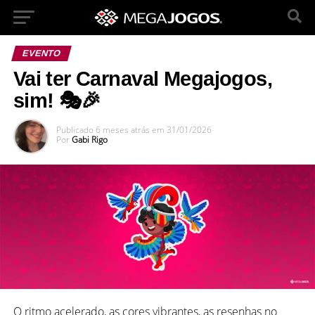
EVENTO
Vai ter Carnaval Megajogos,
sim! 🎭🎉
Publicado
6 meses atrás
em
31/01/2026
Por
Gabi Rigo
O ritmo acelerado, as cores vibrantes, as resenhas no