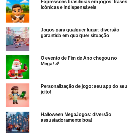
Expressões brasileiras em jogos: frases
icônicas e indispensáveis
Jogos para qualquer lugar: diversão
garantida em qualquer situação
O evento de Fim de Ano chegou no
Mega! 🎉
🎨 Decoração e trilha sonora
temática
Personalização de jogo: seu app do seu
Pra começar o clima lá no alto, o Mega tá de fantasia! Ou
jeito!
seja, durante todo o
mês de Carnaval
, o app entra em
modo festivo com
decoração temática
e uma
trilha
sonora especial
que traz o ritmo da folia direto pra sua
Halloween MegaJogos: diversão
mesa de jogo.
assustadoramente boa!