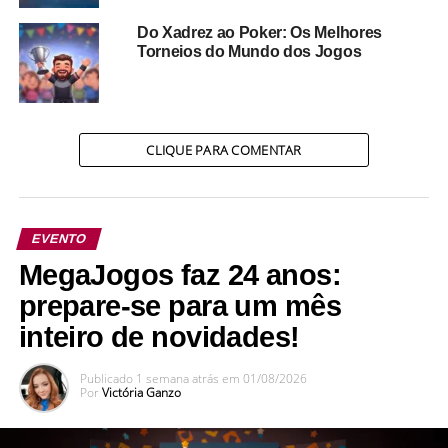
São cores vivas, ícones carnavalescos e uma ambientação
leve e divertida, feita pra você jogar sambando (ou quase
Do Xadrez ao Poker: Os Melhores
isso).
Torneios do Mundo dos Jogos
Tudo isso vai aparecer no seu app sem precisar ativar
nada, então é só abrir, jogar e cair na brincadeira!
CLIQUE PARA COMENTAR
EVENTO
MegaJogos faz 24 anos:
prepare-se para um mês
inteiro de novidades!
Publicado
1 semana atrás
em
01/08/2026
Por
Victória Ganzo