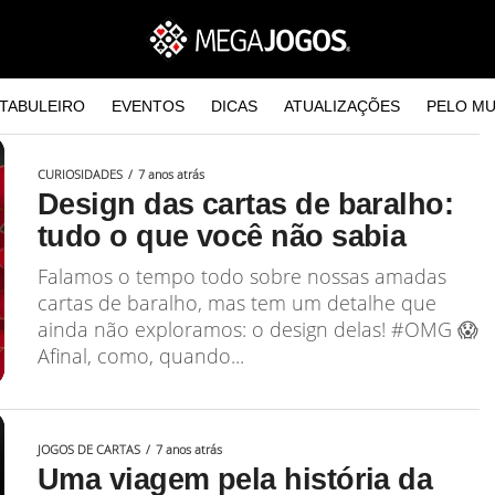
TABULEIRO
EVENTOS
DICAS
ATUALIZAÇÕES
PELO M
CURIOSIDADES
7 anos atrás
Design das cartas de baralho:
tudo o que você não sabia
Falamos o tempo todo sobre nossas amadas
cartas de baralho, mas tem um detalhe que
ainda não exploramos: o design delas! #OMG 😱
Afinal, como, quando...
JOGOS DE CARTAS
7 anos atrás
Uma viagem pela história da