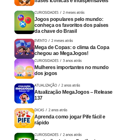
frases icônicas e indispensáveis
CURIOSIDADES
2 meses atrás
Jogos populares pelo mundo:
conheça os favoritos dos países
da chave do Brasil
EVENTO
2 meses atrás
Mega de Copas: o clima da Copa
chegou ao MegaJogos!
CURIOSIDADES
3 anos atrás
Mulheres importantes no mundo
dos jogos
ATUALIZAÇÃO
2 anos atrás
Atualização MegaJogos – Release
137
DICAS
2 anos atrás
Aprenda como jogar Pife fácil e
rápido
CURIOSIDADES
2 anos atrás