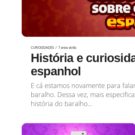
CURIOSIDADES
7 anos atrás
História e curiosi
espanhol
E cá estamos novamente para falar
baralho. Dessa vez, mais especific
história do baralho...