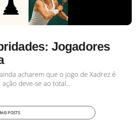
bridades: Jogadores
a
ainda acharem que o jogo de Xadrez é
ação deve-se ao total...
AIS POSTS