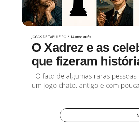
JOGOS DE TABULEIRO
14 anos atrás
O Xadrez e as cele
que fizeram históri
O fato de algumas raras pessoas 
um jogo chato, antigo e com pouca 
M