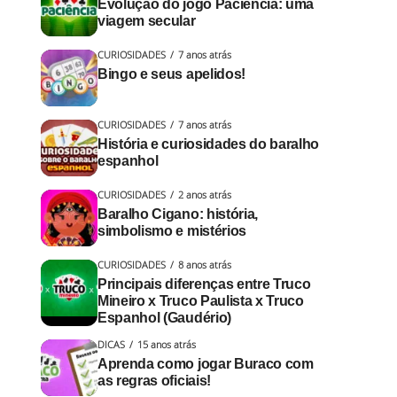
Evolução do jogo Paciência: uma
viagem secular
CURIOSIDADES
7 anos atrás
Bingo e seus apelidos!
CURIOSIDADES
7 anos atrás
História e curiosidades do baralho
espanhol
CURIOSIDADES
2 anos atrás
Baralho Cigano: história,
simbolismo e mistérios
CURIOSIDADES
8 anos atrás
Principais diferenças entre Truco
Mineiro x Truco Paulista x Truco
Espanhol (Gaudério)
DICAS
15 anos atrás
Aprenda como jogar Buraco com
as regras oficiais!