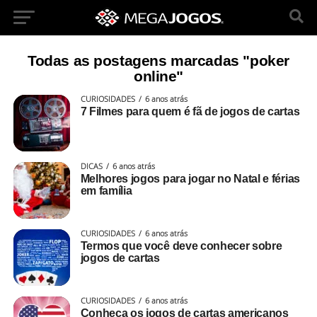
Todas as postagens marcadas "poker
online"
CURIOSIDADES
6 anos atrás
7 Filmes para quem é fã de jogos de cartas
DICAS
6 anos atrás
Melhores jogos para jogar no Natal e férias
em família
CURIOSIDADES
6 anos atrás
Termos que você deve conhecer sobre
jogos de cartas
CURIOSIDADES
6 anos atrás
Conheça os jogos de cartas americanos