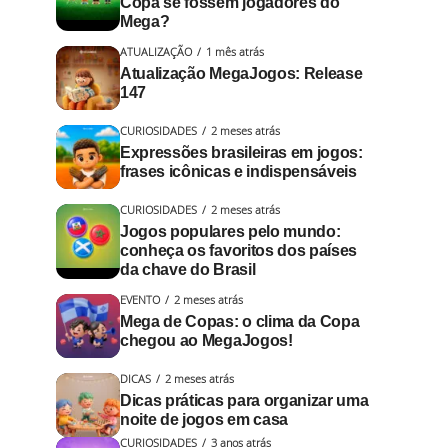
Copa se fossem jogadores do
Mega?
ATUALIZAÇÃO
1 mês atrás
Atualização MegaJogos: Release
147
CURIOSIDADES
2 meses atrás
Expressões brasileiras em jogos:
frases icônicas e indispensáveis
CURIOSIDADES
2 meses atrás
Jogos populares pelo mundo:
conheça os favoritos dos países
da chave do Brasil
EVENTO
2 meses atrás
Mega de Copas: o clima da Copa
chegou ao MegaJogos!
DICAS
2 meses atrás
Dicas práticas para organizar uma
noite de jogos em casa
CURIOSIDADES
3 anos atrás