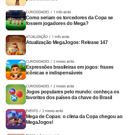
“Tão roubando!”
NÃO PERCA
CURIOSIDADES
1 mês atrás
Vamos aprender a jogar Sueca?
Alguma semelhança com algum coleguinha que você já
Como seriam os torcedores da Copa se
fossem jogadores do Mega?
encontrou numa partida de
truco
,
buraco
e cia?
ATUALIZAÇÃO
1 mês atrás
Cada carta jogada ganha uma análise completa
. A cada
Atualização MegaJogos: Release 147
rodada, o Galvão interno aparece mais.
Aqui é com emoção e transmissão ao vivo!
CURIOSIDADES
2 meses atrás
Expressões brasileiras em jogos: frases
icônicas e indispensáveis
A dupla adversária pode:
CURIOSIDADES
2 meses atrás
Aceitar
: o jogo continua com o novo valor
Jogos populares pelo mundo: conheça os
favoritos dos países da chave do Brasil
Fugir
: desiste da mão e concede os pontos atuais
1. Provocação calculada ou
EVENTO
2 meses atrás
Aumentar a aposta
: escalando para retruco ou
descompensada
Mega de Copas: o clima da Copa chegou ao
vale 4
MegaJogos!
Toda disputa, por mais amigável que seja (ou comece),