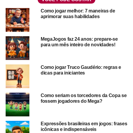
Cartas e Tabuleiro: o que eles
Como jogar melhor: 7 maneiras de
aprimorar suas habilidades
têm em comum?
Olimpíadas chegando e nós, que vivemos no mundo dos
MegaJogos faz 24 anos: prepare-se
jogos, não podíamos deixar de perguntar o que há em
para um mês inteiro de novidades!
comum entre as modalidades atléticas e nossos jogos de
cartas e tabuleiro clássicos.
O desafio foi feito e aí estão algumas conclusões incríveis
Como jogar Truco Gaudério: regras e
dicas para iniciantes
para você se divertir. 😉
Atletismo vs. Xadrez
Como seriam os torcedores da Copa se
fossem jogadores do Mega?
Expressões brasileiras em jogos: frases
icônicas e indispensáveis