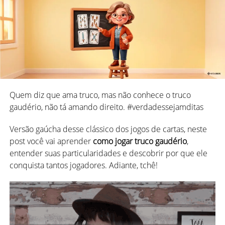
Quem diz que ama truco, mas não conhece o truco
gaudério, não tá amando direito. #verdadessejamditas
Versão gaúcha desse clássico dos jogos de cartas, neste
post você vai aprender
como jogar truco gaudério
,
Futebol é sobre técnica, resistência e aquele drible
entender suas particularidades e descobrir por que ele
maroto no adversário. No
Mau-Mau
, os jogadores
conquista tantos jogadores. Adiante, tchê!
precisam usar táticas inteligentes para vencer e saber
quando jogar um “+4” para driblar o oponente pode
mudar o rumo do jogo.
Tanto no futebol quanto no Mau-Mau, a tensão e a