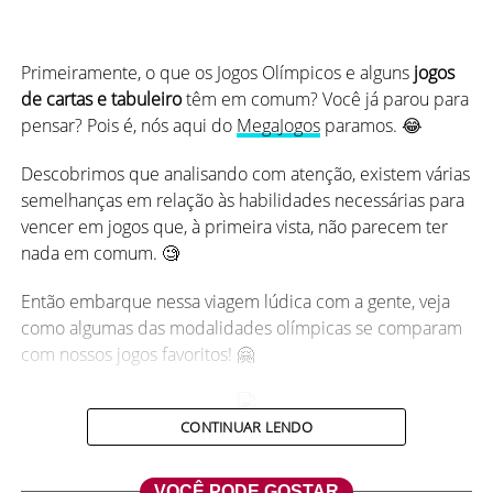
Primeiramente, o que os Jogos Olímpicos e alguns
jogos
de cartas e tabuleiro
têm em comum? Você já parou para
pensar? Pois é, nós aqui do
MegaJogos
paramos. 😂
Descobrimos que analisando com atenção, existem várias
semelhanças em relação às habilidades necessárias para
vencer em jogos que, à primeira vista, não parecem ter
nada em comum. 🧐
Então embarque nessa viagem lúdica com a gente, veja
como algumas das modalidades olímpicas se comparam
com nossos jogos favoritos! 🤗
CONTINUAR LENDO
Jogos Olímpicos vs. Jogos de
VOCÊ PODE GOSTAR