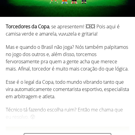
*
Principais diferenças entre Truco Mineiro x Truco Paulista
x Truco Espanhol (Gaudério)
O jogo é disputado por quatro jogadores, divididos em
Torcedores da Copa
, se apresentem! 💥💥 Pois aqui é
duas duplas, sentados em posições alternadas — ou seja,
camisa verde e amarela, vuvuzela e gritaria!
você joga sempre em parceria com quem está à sua
frente.
Mas e quando o Brasil não joga? Nós também palpitamos
no jogo dos outros e, além disso, torcemos
O objetivo é simples:
ser a primeira dupla a alcançar 24
fervorosamente pra quem a gente acha que merece
pontos
.
mais. Afinal, torcedor é muito mais coração do que lógica.
2. Cinco Marias (ou Jogo das Pedrinhas)
A partida é composta por várias “mãos”, e cada mão vale
Esse é o legal da Copa, todo mundo vibrando tanto que
pontos que podem aumentar dependendo de quantas
vira automaticamente comentarista esportivo, especialista
Muito comum entre crianças do interior, esse jogo
“trucadas” acontecem durante cada rodada.
em arbitragem e atleta.
envolve cinco pedrinhas pequenas. O objetivo é realizar
diferentes fases com as pedrinhas, jogando uma para o ar
Ou seja, o truco gaudério segue a estrutura básica:
Técnico tá fazendo escolha ruim? Então me chama que
enquanto pega outras no chão.
eu resolvo. 😤
Jogadores:
4 (duas duplas)
Muitas vezes, ao invés de pedrinhas, usa-se saquinhos de
Cartas:
baralho espanhol (sem 8 e 9)
pano com arroz ou areia, feitos à mão.