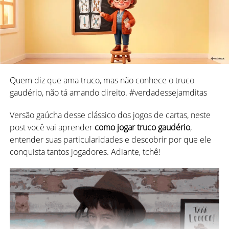
vivência coletiva, da criatividade popular. Então, não têm
manual de instruções oficial, variam de região para região
e se adaptam com o tempo e o espaço.
No mais, são
formas de diversão acessíveis e favorecem o
convívio coletivo
. Uma vez que não há brincadeira sem o
outro.
Quem diz que ama truco, mas não conhece o truco
gaudério, não tá amando direito. #verdadessejamditas
*
Melhores jogos para jogar com amigos
Versão gaúcha desse clássico dos jogos de cartas, neste
8 Jogos tradicionais brasileiros que marcaram gerações
post você vai aprender
como jogar truco gaudério
,
entender suas particularidades e descobrir por que ele
Se alguém te perguntar quais são os jogos tradicionais
conquista tantos jogadores. Adiante, tchê!
brasileiros, você pode ficar em dúvida.
É verdade que muitos deles tiveram origem em outros
países, mas com o passar do tempo foram adaptados
pelo nosso povo, ganhando
versões e regras 100%
brasileiras
.