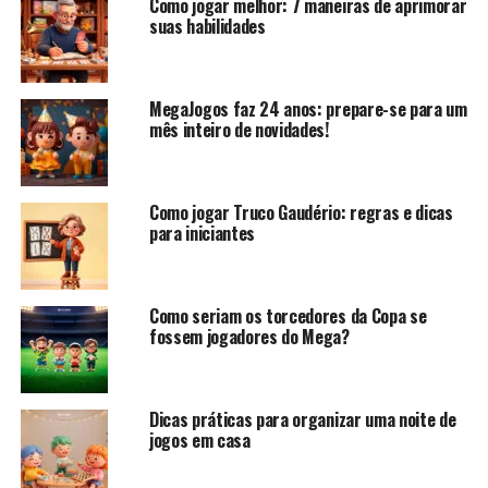
Como jogar melhor: 7 maneiras de aprimorar
suas habilidades
MegaJogos faz 24 anos: prepare-se para um
mês inteiro de novidades!
A importância dos jogos
tradicionais brasileiros
Como jogar Truco Gaudério: regras e dicas
para iniciantes
Muito antes da era dos videogames, as crianças
brasileiras só precisavam de uma rua, quintal ou pátio de
escola para serem felizes. #pasmeGenZ
Como seriam os torcedores da Copa se
fossem jogadores do Mega?
E mesmo com a atual dominância dos jogos eletrônicos, é
muito difícil encontrar alguém que não brincou de pega-
pega, bolinha de gude e amarelinha, o que prova que os
Dicas práticas para organizar uma noite de
jogos tradicionais brasileiros não são apenas
jogos em casa
passatempos; mas sim heranças culturais, transmitidas de
geração em geração.