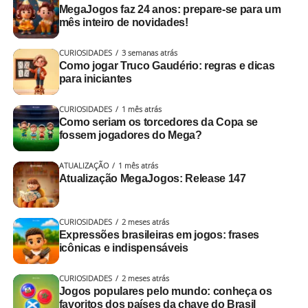
MegaJogos faz 24 anos: prepare-se para um
Alguma semelhança com algum coleguinha que você já
mês inteiro de novidades!
encontrou numa partida de
truco
,
buraco
e cia?
CURIOSIDADES
3 semanas atrás
Cada carta jogada ganha uma análise completa
. A cada
Como jogar Truco Gaudério: regras e dicas
para iniciantes
rodada, o Galvão interno aparece mais.
CURIOSIDADES
1 mês atrás
Aqui é com emoção e transmissão ao vivo!
Como seriam os torcedores da Copa se
fossem jogadores do Mega?
A dupla adversária pode:
ATUALIZAÇÃO
1 mês atrás
2008 – Fundação da United Joy e
Atualização MegaJogos: Release 147
Aceitar
: o jogo continua com o novo valor
lançamento na Itália
Fugir
: desiste da mão e concede os pontos atuais
1. Provocação calculada ou
Em 2008, o MegaJogos começou a ultrapassar as
CURIOSIDADES
2 meses atrás
Aumentar a aposta
: escalando para retruco ou
Expressões brasileiras em jogos: frases
fronteiras do país, fundando a
United Joy LLP
e lançando
descompensada
icônicas e indispensáveis
vale 4
seu primeiro site internacional para o público Italiano,
Toda disputa, por mais amigável que seja (ou comece),
com o ClubDelGioco.
CURIOSIDADES
2 meses atrás
tem aquele momento em que alguém coloca uma
Jogos populares pelo mundo: conheça os
2009 a 2011 – Expansão mundial e
pressão calculada no adversário, ou se descompensa e
favoritos dos países da chave do Brasil