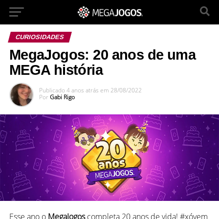
CURIOSIDADES
MegaJogos: 20 anos de uma
MEGA história
Publicado
4 anos atrás
em
28/08/2022
Por
Gabi Rigo
Esse ano o
MegaJogos
completa 20 anos de vida! #xóvem