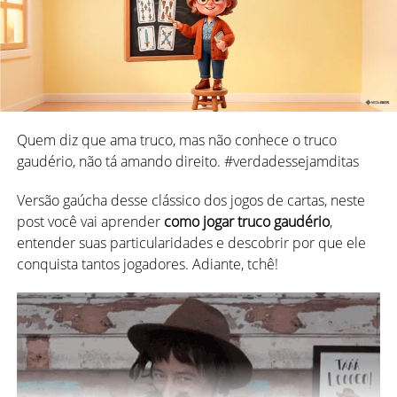
Brasil
por conta própria.
“Eu comprei uns livros na Amazon, Java.1, e comecei a
programar. Eu comecei a desenvolver para o CD-ROM, mas
quando eu vi que ele estava chegando ao seu fim eu
comecei a desenvolver para a internet.” (Marcos Fonseca,
2022)
Quem diz que ama truco, mas não conhece o truco
gaudério, não tá amando direito. #verdadessejamditas
O trabalho foi grande e se passaram um total de quatro
anos até o lançamento da primeira versão do Megajogos,
Versão gaúcha desse clássico dos jogos de cartas, neste
em 2002.
post você vai aprender
como jogar truco gaudério
,
entender suas particularidades e descobrir por que ele
conquista tantos jogadores. Adiante, tchê!