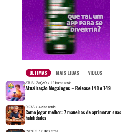
ÚLTIMAS
MAIS LIDAS
VIDEOS
ATUALIZAÇÃO
12 horas atrás
Atualização MegaJogos – Release 148 e 149
DICAS
4 dias atrás
Como jogar melhor: 7 maneiras de aprimorar suas
habilidades
EVENTO
6 dias atrás