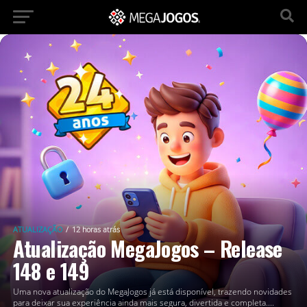
ATUALIZAÇÃO
12 horas atrás
Atualização MegaJogos – Release
148 e 149
Uma nova atualização do MegaJogos já está disponível, trazendo novidades
para deixar sua experiência ainda mais segura, divertida e completa....