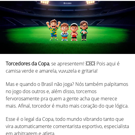
Grande do Sul, ele mantém as regras gerais do truco, mas
adiciona elementos estratégicos como Envido e Flor, além
de uma hierarquia de cartas bem específica.
*
Principais diferenças entre Truco Mineiro x Truco Paulista
x Truco Espanhol (Gaudério)
O jogo é disputado por quatro jogadores, divididos em
duas duplas, sentados em posições alternadas — ou seja,
Torcedores da Copa
, se apresentem! 💥💥 Pois aqui é
você joga sempre em parceria com quem está à sua
camisa verde e amarela, vuvuzela e gritaria!
frente.
Mas e quando o Brasil não joga? Nós também palpitamos
O objetivo é simples:
ser a primeira dupla a alcançar 24
no jogo dos outros e, além disso, torcemos
pontos
.
fervorosamente pra quem a gente acha que merece
mais. Afinal, torcedor é muito mais coração do que lógica.
A partida é composta por várias “mãos”, e cada mão vale
pontos que podem aumentar dependendo de quantas
Esse é o legal da Copa, todo mundo vibrando tanto que
“trucadas” acontecem durante cada rodada.
vira automaticamente comentarista esportivo, especialista
em arbitragem e atleta.