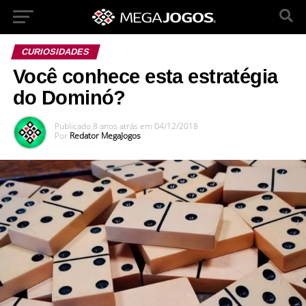
CURIOSIDADES
Você conhece esta estratégia
do Dominó?
Publicado
8 anos atrás
em
04/12/2018
Por
Redator MegaJogos