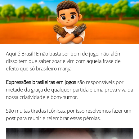
*
História e curiosidades do baralho espanhol
Ordem das cartas no Truco
Gaudério
Já pensou se os
jogadores do Mega
fossem assim
também? Pois é raro, mas acontece muito. Vem ver!
Diferente de outros
jogos de cartas
, aqui a ordem não
segue o valor numérico tradicional.
Aqui é Brasil! E não basta ser bom de jogo, não, além
Torcedores da Copa e suas
disso tem que saber zoar e vim com aquela frase de
Então veja a hierarquia da carta de maior valor para a de
semelhanças com jogadores
efeito que só brasileiro manja.
menor:
do Mega
Expressões brasileiras em jogos
são responsáveis por
1 de espadas
metade da graça de qualquer partida e uma prova viva da
Um fato: basta a bola rolar para surgirem todos os tipos
1 de paus
nossa criatividade e bom-humor.
de torcedores da copa, do fanático, ao pessimista, ao
7 de espadas
subitamente religioso.
São muitas tiradas icônicas, por isso resolvemos fazer um
7 de ouros
post para reunir e relembrar essas pérolas.
O interessante é que muitos comportamentos que
Todos os 3
aparecem durante os jogos de futebol se repetem em
Todos os 2
partidas de cartas e tabuleiro
.