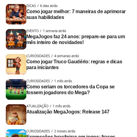
Retruco:
aumenta para 3 pontos
DICAS
6 dias atrás
“Não acredito que perdeu!”
Como jogar melhor: 7 maneiras de aprimorar
Vale 4:
passa a valer 4 pontos
suas habilidades
“Tão roubando!”
EVENTO
1 semana atrás
Alguma semelhança com algum coleguinha que você já
MegaJogos faz 24 anos: prepare-se para um
mês inteiro de novidades!
encontrou numa partida de
truco
,
buraco
e cia?
CURIOSIDADES
4 semanas atrás
Cada carta jogada ganha uma análise completa
. A cada
Como jogar Truco Gaudério: regras e dicas
rodada, o Galvão interno aparece mais.
para iniciantes
Aqui é com emoção e transmissão ao vivo!
CURIOSIDADES
1 mês atrás
Como seriam os torcedores da Copa se
fossem jogadores do Mega?
A dupla adversária pode:
ATUALIZAÇÃO
1 mês atrás
Aceitar
: o jogo continua com o novo valor
Atualização MegaJogos: Release 147
Fugir
: desiste da mão e concede os pontos atuais
1. Provocação calculada ou
CURIOSIDADES
2 meses atrás
Aumentar a aposta
: escalando para retruco ou
descompensada
Expressões brasileiras em jogos: frases