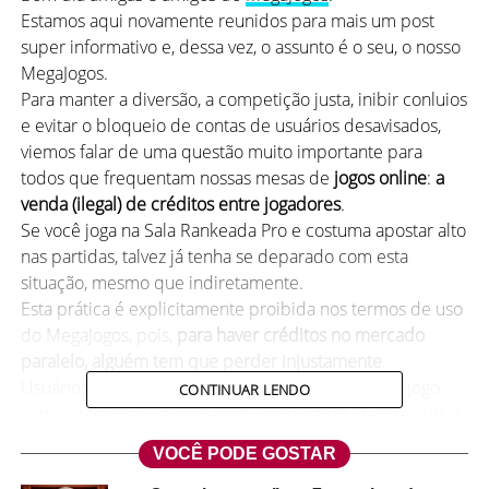
Estamos aqui novamente reunidos para mais um post
super informativo e, dessa vez, o assunto é o seu, o nosso
MegaJogos.
Para manter a diversão, a competição justa, inibir conluios
e evitar o bloqueio de contas de usuários desavisados,
viemos falar de uma questão muito importante para
todos que frequentam nossas mesas de
jogos online
:
a
venda (ilegal) de créditos entre jogadores
.
Se você joga na Sala Rankeada Pro e costuma apostar alto
nas partidas, talvez já tenha se deparado com esta
situação, mesmo que indiretamente.
Esta prática é explicitamente proibida nos termos de uso
do MegaJogos, pois,
para haver créditos no mercado
paralelo, alguém tem que perder injustamente
.
Usuários que vendem créditos formam mesas de jogo
CONTINUAR LENDO
com parceiros ou adversários combinados, dentre outras
práticas antidesportivas, para obter vantagem desonesta
VOCÊ PODE GOSTAR
sobre outros jogadores e acumular moedas.