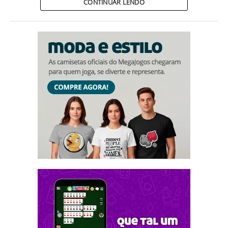
Cavalos (11)
CONTINUAR LENDO
Nunca reparou? Então confere só essa lista dos perfis
Valetes (10)
mais clássicos dos torcedores da copa e como eles se
assemelham a figurinhas que vemos muito nas nossas
7 de paus e 7 de copas
salas de jogos.
6
Prepare-se para reconhecer amigos, familiares… ou até
5
você mesmo. 😏
4
*
Jogos populares pelo mundo: conheça os favoritos dos
Dominar essa ordem é essencial para jogar bem.
países da chave do Brasil
Expressões brasileiras em
Como funciona uma mão
jogos: têm pra tudo que é jogo
Cada mão pode ter até
3 rodadas
. Em cada rodada, todos
e ocasião
os jogadores jogam uma carta.
Se você consegue passar uma partida do seu jogo favorito
Quem jogar a carta mais alta vence a rodada e a dupla
sem soltar nenhuma frasesinha clássica de provocação é
que vencer 2 rodadas ganha a mão
porque tá sem voz ou só joga
Paciência
mesmo.
Em
caso de empate, quem venceu a outra rodada leva a