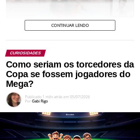
Esse comunicado também é parte das ações do suporte
para conscientizar nossa comunidade sobre a origem
desses créditos e os riscos envolvidos nestas transações.
Afinal,
se não houver compradores, não existirão
CONTINUAR LENDO
vendedores.
Como posso ajudar a combater
CURIOSIDADES
Como seriam os torcedores da
os conluios?
Copa se fossem jogadores do
Como Jogar Truco Gaudério?
É muito verdade que a união faz a força, por isso, para
Mega?
O
Truco Gaudério
é jogado com
baralho espanhol de 40
otimizar o trabalho de análise,
contamos com a
cartas
, sem os números 8 e 9.
participação de vocês para receber denúncias de
Publicado
1 mês atrás
em
05/07/2026
Por
Gabi Rigo
supostas irregularidades que ocorram
. Isso permite um
Muito popular no sul do Brasil
, especialmente no Rio
levantamento mais assertivo e eficiente.
Grande do Sul, ele mantém as regras gerais do truco, mas
Acredite, estamos mega empenhados em acabar com
adiciona elementos estratégicos como Envido e Flor, além
essa prática nada legal.
de uma hierarquia de cartas bem específica.
O suporte analisa constantemente novos métodos para