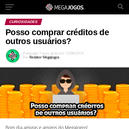
CURIOSIDADES
Posso comprar créditos de
outros usuários?
Publicado
7 anos atrás
em
12/08/2019
Por
Redator MegaJogos
Bom dia amigas e amigos do
MegaJogos
!