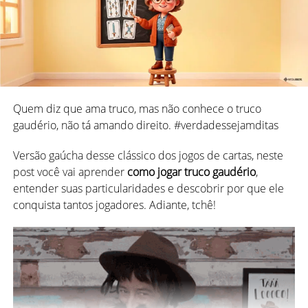
Quem diz que ama truco, mas não conhece o truco
gaudério, não tá amando direito. #verdadessejamditas
Versão gaúcha desse clássico dos jogos de cartas, neste
post você vai aprender
como jogar truco gaudério
,
entender suas particularidades e descobrir por que ele
Além de trabalhar incansavelmente para
gerenciar
conquista tantos jogadores. Adiante, tchê!
interações entre mais de 170 mil pessoas que acessam
diariamente a plataforma,
estamos constantemente
alertas sobre possíveis conluios e transações fraudulentas
gerados pelo nosso sistema, além de atentos às
denúncias enviadas por usuários ao perceberem
comportamento suspeito.