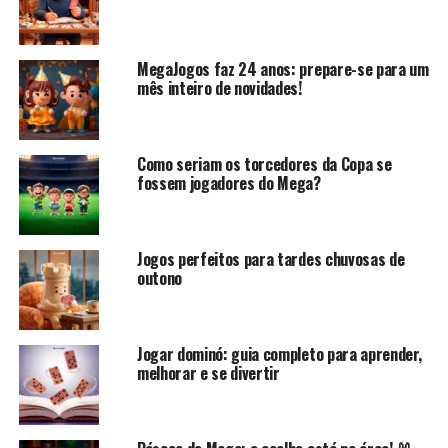
Para quem não sabe, “carroça” é um dos outros nomes
dado para as peças duplas (como 6-6, 5-5, 1-1, etc.).
MegaJogos faz 24 anos: prepare-se para um
MegaCuriosidade
: a peça dupla também é chamada de
mês inteiro de novidades!
sena, camburão, carreta, carrilhão, carreirão, carretão,
bucha, dozão, carrão, bomba, dôbre ou dublê
.
Como seriam os torcedores da Copa se
fossem jogadores do Mega?
Jogos perfeitos para tardes chuvosas de
outono
Jogar dominó: guia completo para aprender,
Como as “carroças” tem o mesmo valor em qualquer um
melhorar e se divertir
dos lados, você vai ter menos chances de colocá-las em
jogo.
Sendo assim, para ganhar no dominó, é melhor que você