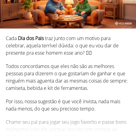
Cada
Dia dos Pais
traz junto com um motivo para
celebrar, aquela terrível dúvida: o que eu vou dar de
presente pra esse homem esse ano? 😵‍💫
Todos concordamos que eles não são as melhores
3. Peças variadas? Você não
pessoas para dizerem o que gostariam de ganhar e que
precisa!
ninguém mais aguenta dar as mesmas coisas de sempre:
camiseta, bebida e kit de ferramentas.
Muitos jogadores experientes recomendam que você
Por isso, nossa sugestão é que você invista, nada mais
tenha uma mão diversificada. Nesse caso, se você seguir
nada menos, do que seu precioso tempo.
esse conselho, você evita ter muitas quadras, por
exemplo. Isso supostamente aumenta sua chance de
Chame seu pai para jogar seu jogo favorito e passe bons
jogar, certo?
momentos com ele, porque isso ele com certeza vai
Errado!
Sua chance é a mesma para qualquer uma das