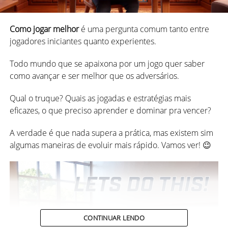
alguém vai passar a vez. É nesse momento que você deve
imediatamente olhar a mesa.
Por que? Cada vez que um adversário passa a vez ou
Como jogar melhor
é uma pergunta comum tanto entre
compra uma peça, se for um jogo mano-a-mano, isso
jogadores iniciantes quanto experientes.
significa que
eles não tem o que precisa para jogar.
3 sugestões de jogos para Dia dos
Todo mundo que se apaixona por um jogo quer saber
Assim, você tem a informação fundamental para bloquear
Pais
como avançar e ser melhor que os adversários.
o jogo e conseguir ganhar no dominó com mais
facilidade.
Qual o truque? Quais as jogadas e estratégias mais
Vamos ser clichês, mas é bem verdade que os melhores
eficazes, o que preciso aprender e dominar pra vencer?
presentes nem sempre vêm embrulhados.
A verdade é que nada supera a prática, mas existem sim
Quando o tempo passa, é difícil a gente lembrar de
algumas maneiras de evoluir mais rápido. Vamos ver! 😉
coisas que ganhou, mas ninguém esquece de um dia
memorável sendo feliz em boa companhia.
Una o útil com o agradável e presenteie seu pai
convidando-o para fazer algo que ele gosta, como
jogar
uma partida do seu jogo favorito
, e passe esse momento
realmente aproveitando o Dia dos Pais, dando toda a
CONTINUAR LENDO