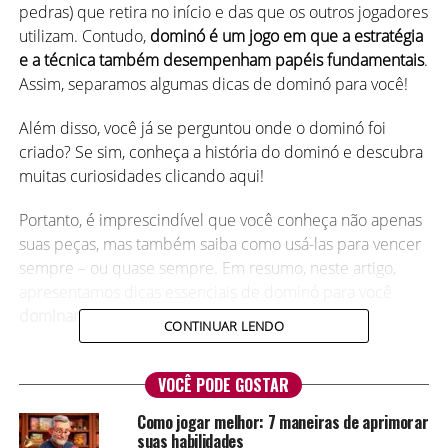
pedras) que retira no início e das que os outros jogadores
utilizam. Contudo,
dominó é um jogo em que a estratégia
e a técnica também desempenham papéis fundamentais
.
Assim, separamos algumas dicas de dominó para você!
Além disso, você já se perguntou onde o dominó foi
criado? Se sim, conheça a história do dominó e descubra
muitas curiosidades clicando aqui!
Portanto, é imprescindível que você conheça não apenas
suas peças, mas também saiba como usá-las para vencer
sempre – ou quase sempre. Em resumo, neste artigo,
apresentamos dicas essenciais de dominó para você
dominar seus oponentes
. Confira!
CONTINUAR LENDO
1. Desça suas “carroças” assim que
VOCÊ PODE GOSTAR
puder
Como jogar melhor: 7 maneiras de aprimorar
suas habilidades