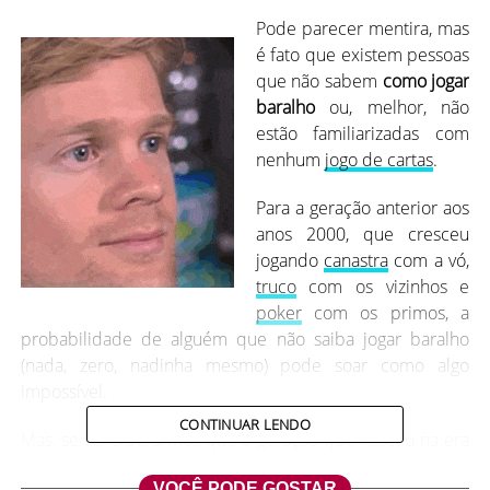
Pode parecer mentira, mas
é fato que existem pessoas
que não sabem
como jogar
baralho
ou, melhor, não
estão familiarizadas com
nenhum
jogo de cartas
.
Para a geração anterior aos
anos 2000, que cresceu
jogando
canastra
com a vó,
truco
com os vizinhos e
poker
com os primos, a
probabilidade de alguém que não saiba jogar baralho
(nada, zero, nadinha mesmo) pode soar como algo
impossível.
CONTINUAR LENDO
Mas, se considerarmos que a geração que nasceu na era
da internet e do videogame teve uma infância e opções
VOCÊ PODE GOSTAR