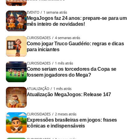
sequências agrupadas por naipes.
“Tão roubando!”
EVENTO
1 semana atrás
Alguma semelhança com algum coleguinha que você já
MegaJogos faz 24 anos: prepare-se para um
mês inteiro de novidades!
encontrou numa partida de
truco
,
buraco
e cia?
CURIOSIDADES
4 semanas atrás
Cada carta jogada ganha uma análise completa
. A cada
Como jogar Truco Gaudério: regras e dicas
rodada, o Galvão interno aparece mais.
para iniciantes
Aqui é com emoção e transmissão ao vivo!
CURIOSIDADES
1 mês atrás
Como seriam os torcedores da Copa se
fossem jogadores do Mega?
A dupla adversária pode:
ATUALIZAÇÃO
1 mês atrás
Durante o jogo você vira cartas do monte em uma
Aceitar
: o jogo continua com o novo valor
Atualização MegaJogos: Release 147
sequência de valores de naipes alternados (naipes pretos
Fugir
: desiste da mão e concede os pontos atuais
e vermelhos).
1. Provocação calculada ou
CURIOSIDADES
2 meses atrás
Aumentar a aposta
: escalando para retruco ou
descompensada
Expressões brasileiras em jogos: frases
É preciso tempo, estratégia e, como o próprio nome
vale 4
icônicas e indispensáveis
sugere, ser paciente para ganhar.
Toda disputa, por mais amigável que seja (ou comece),