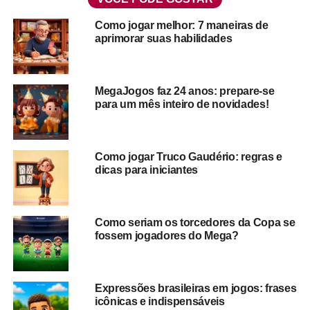
de jogos bem diferentes, bom, é triste, mas pode
acontecer.
Como jogar melhor: 7 maneiras de
aprimorar suas habilidades
Porém, não temas, porque aqui no
MegaJogos
a gente não
discrimina ninguém! Muito pelo contrário, queremos
cada vez mais pessoas se divertindo nas mesas de jogos
MegaJogos faz 24 anos: prepare-se
conosco, por isso, separamos
3 jogos de cartas adorados
para um mês inteiro de novidades!
por gerações
para apresentar a quem quer aprender
como jogar baralho. Confira!
Como jogar Truco Gaudério: regras e
dicas para iniciantes
3 jogos clássicos para você
aprender como jogar baralho
Como seriam os torcedores da Copa se
fossem jogadores do Mega?
Velho conhecido da humanidade, o
baralho tem séculos
de existência
e os mais diversos jogos que se originaram
a partir desse conjunto de cartas, encontra suas origens
em diferentes épocas, por todo o mundo.
Expressões brasileiras em jogos: frases
icônicas e indispensáveis