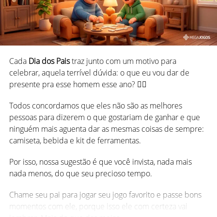
Cada
Dia dos Pais
traz junto com um motivo para
celebrar, aquela terrível dúvida: o que eu vou dar de
presente pra esse homem esse ano? 😵‍💫
Todos concordamos que eles não são as melhores
pessoas para dizerem o que gostariam de ganhar e que
ninguém mais aguenta dar as mesmas coisas de sempre:
Isso mesmo, conforme a prática do jogo de cartas se
camiseta, bebida e kit de ferramentas.
popularizou pelo país, essas três regiões acabaram
desenvolvendo algumas regras próprias sobre as quais
Por isso, nossa sugestão é que você invista, nada mais
vamos falar adiante.
nada menos, do que seu precioso tempo.
Chame seu pai para jogar seu jogo favorito e passe bons
momentos com ele, porque isso ele com certeza vai