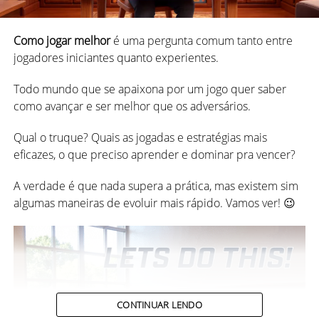
O baralho espanhol sempre foi dividido em 4
naipes
,
chamados: Oros (“ouros” ou moedas de ouro), Copas,
Como jogar melhor
é uma pergunta comum tanto entre
Espadas e Bastos (paus).
jogadores iniciantes quanto experientes.
3 sugestões de jogos para Dia dos
Todo mundo que se apaixona por um jogo quer saber
Pais
como avançar e ser melhor que os adversários.
Qual o truque? Quais as jogadas e estratégias mais
Vamos ser clichês, mas é bem verdade que os melhores
eficazes, o que preciso aprender e dominar pra vencer?
presentes nem sempre vêm embrulhados.
As figuras representavam a sociedade da época e eram
desenhadas de forma rebuscada, cheias de detalhes e
A verdade é que nada supera a prática, mas existem sim
Quando o tempo passa, é difícil a gente lembrar de
cores
. Como dissemos, uma verdadeira obra de arte.
algumas maneiras de evoluir mais rápido. Vamos ver! 😉
coisas que ganhou, mas ninguém esquece de um dia
memorável sendo feliz em boa companhia.
Una o útil com o agradável e presenteie seu pai
convidando-o para fazer algo que ele gosta, como
jogar
uma partida do seu jogo favorito
, e passe esse momento
realmente aproveitando o Dia dos Pais, dando toda a
CONTINUAR LENDO