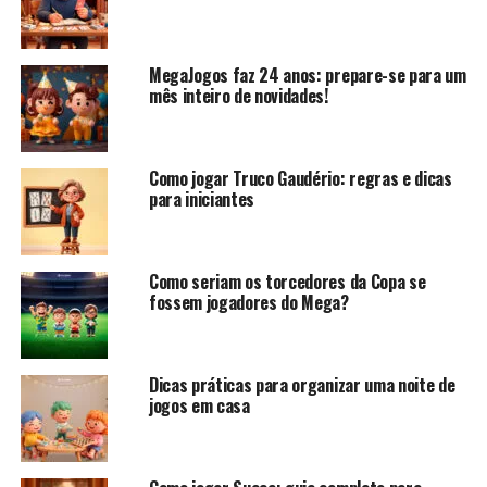
Por essa razão, ganhou má fama
e acabou esquecido por um
MegaJogos faz 24 anos: prepare-se para um
tempo, até renascer no século
mês inteiro de novidades!
seguinte, quando se espalhou
por outros países da Europa, como França e Espanha.
Como jogar Truco Gaudério: regras e dicas
Aliás, é provável que tenha passado primeiro pela França,
para iniciantes
onde foi batizado de Truc, Truck, Tru ou Truka. Truc e
Truck significam “truque”.
Quando chegou na Espanha
Como seriam os torcedores da Copa se
fossem jogadores do Mega?
passou a chamar-se Truco,
que também significa
“truque”.
Dicas práticas para organizar uma noite de
jogos em casa
Apesar de cada país ter dado
uma mexidinha nas regras e
criado versões próprias, as
coisas só ficaram boas de