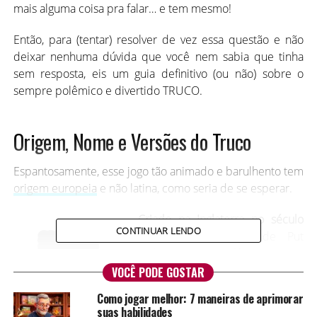
mais alguma coisa pra falar… e tem mesmo!
Então, para (tentar) resolver de vez essa questão e não
deixar nenhuma dúvida que você nem sabia que tinha
sem resposta, eis um guia definitivo (ou não) sobre o
sempre polêmico e divertido TRUCO.
Origem, Nome e Versões do Truco
Espantosamente, esse jogo tão animado e barulhento tem
origem europeia
e não latina, como seria de se esperar.
Criado na Inglaterra no século
CONTINUAR LENDO
XVII
, com o nome de Put
(colocar, em inglês), o jogo
nasceu “causando”, gerando
VOCÊ PODE GOSTAR
muitas apostas e consequentes
Como jogar melhor: 7 maneiras de aprimorar
dívidas entre seus adeptos.
suas habilidades