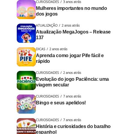
CURIOSIDADES
3 anos atrás
Mulheres importantes no mundo
dos jogos
ATUALIZAÇÃO
2 anos atrás
Atualização MegaJogos – Release
137
DICAS
2 anos atrás
Aprenda como jogar Pife fácil e
rápido
CURIOSIDADES
2 anos atrás
Evolução do jogo Paciência: uma
viagem secular
CURIOSIDADES
7 anos atrás
Bingo e seus apelidos!
CURIOSIDADES
7 anos atrás
História e curiosidades do baralho
espanhol