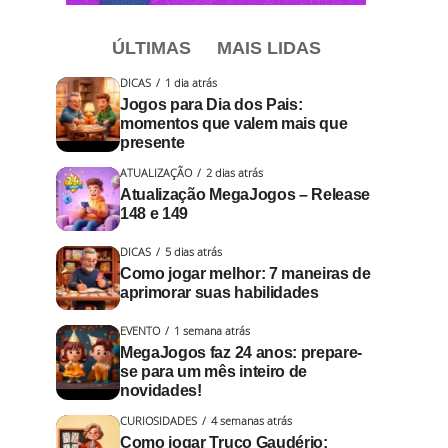
ÚLTIMAS
MAIS LIDAS
DICAS
1 dia atrás
Jogos para Dia dos Pais:
momentos que valem mais que
presente
ATUALIZAÇÃO
2 dias atrás
Atualização MegaJogos – Release
148 e 149
DICAS
5 dias atrás
Como jogar melhor: 7 maneiras de
aprimorar suas habilidades
EVENTO
1 semana atrás
MegaJogos faz 24 anos: prepare-
se para um mês inteiro de
novidades!
CURIOSIDADES
4 semanas atrás
Como jogar Truco Gaudério: